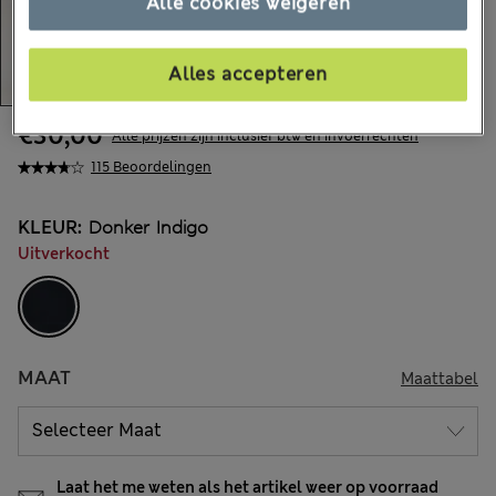
Alle cookies weigeren
Alles accepteren
€30,00
Alle prijzen zijn inclusief btw en invoerrechten
115 Beoordelingen
KLEUR:
Donker Indigo
Uitverkocht
MAAT
Maattabel
Laat het me weten als het artikel weer op voorraad