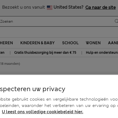
Alle belastingen betaald
Bezoekt u ons vanuit
United States?
Ga naar de site
HEREN
KINDEREN & BABY
SCHOOL
WONEN
AANB
|
|
ten
Gratis thuisbezorging bij meer dan € 75
Hulp en ondersteun
0-18 maanden)
ting (0-18 maanden)
especteren uw privacy
site gebruikt cookies en vergelijkbare technologieën voo
doeleinden, waaronder het verbeteren van uw ervaring op
.
U leest ons volledige cookiebeleid hier.