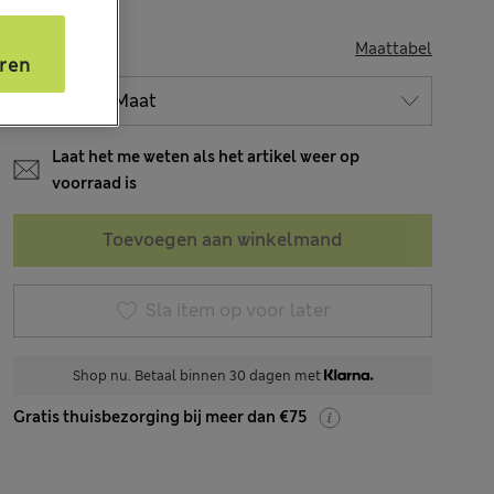
s
MAAT
Maattabel
ren
Laat het me weten als het artikel weer op
voorraad is
Toevoegen aan winkelmand
Sla item op voor later
Shop nu. Betaal binnen 30 dagen met
Gratis thuisbezorging bij meer dan €75