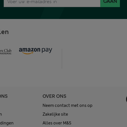
GAAN
len
ONS
OVER ONS
Neem contact met ons op
n
Zakelijke site
edingen
Alles over M&S