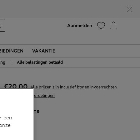
Zin in 15% korting? Dat en meer exclusieve beloningen krijgt u wanneer u zich aanmeldt voor Sparks
Help
Aanmelden
IEDINGEN
VAKANTIE
|
ing
Alle belastingen betaald
€20,00
Alle prijzen zijn inclusief btw en invoerrechten
1 Beoordelingen
KLEUR:
Marine
r een
Uitverkocht
 onze