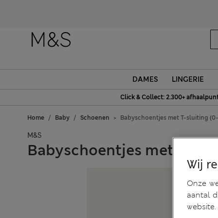
DAMES
LINGERIE
Click & Collect: 2.300+ afhaalpun
Home
Baby
Schoenen
Babyschoentjes met T-sluiting (
M&S
Babyschoentjes met T-slui
Wij r
Onze web
aantal 
website