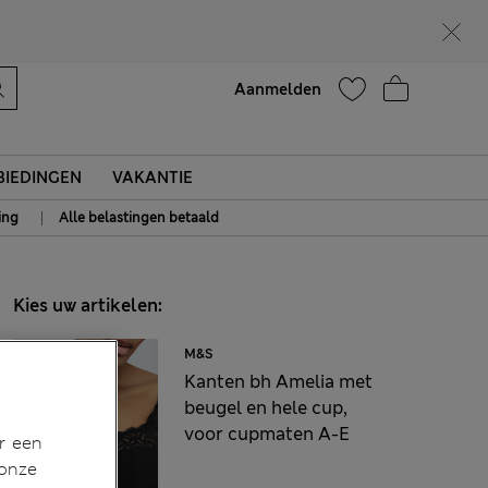
Help
Aanmelden
IEDINGEN
VAKANTIE
|
ing
Alle belastingen betaald
Kies uw artikelen:
M&S
Kanten bh Amelia met
beugel en hele cup,
voor cupmaten A-E
r een
 onze