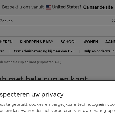
Alle belastingen betaald
Bezoekt u ons vanuit
United States?
Ga naar de site
HEREN
KINDEREN & BABY
SCHOOL
WONEN
AANB
|
|
ten
Gratis thuisbezorging bij meer dan € 75
Hulp en ondersteun
bh met hele cup en kant (cupmaten A-E)
h met hele cup en kant
especteren uw privacy
site gebruikt cookies en vergelijkbare technologieën voo
doeleinden, waaronder het verbeteren van uw ervaring op