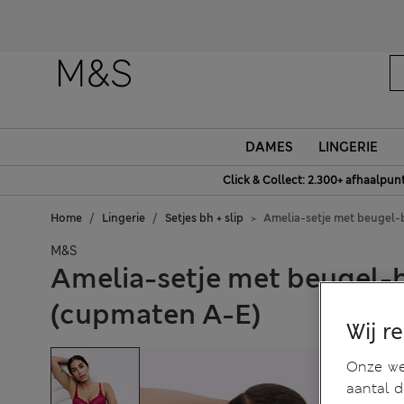
DAMES
LINGERIE
Click & Collect: 2.300+ afhaalpun
Home
Lingerie
Setjes bh + slip
Amelia-setje met beugel-
M&S
Amelia-setje met beugel-b
(cupmaten A-E)
Wij r
Onze web
aantal 