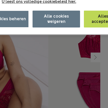
.
U leest ons volledige cookiebeleid hier.
Alle cookies
Alle
kies beheren
weigeren
accepte