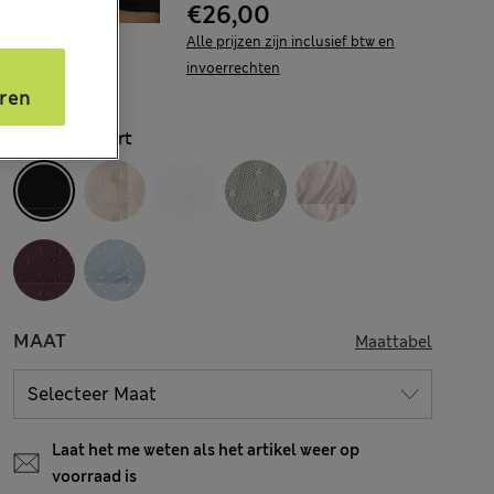
€26,00
Alle prijzen zijn inclusief btw en
invoerrechten
s
ren
KLEUR:
Zwart
MAAT
Maattabel
Laat het me weten als het artikel weer op
voorraad is