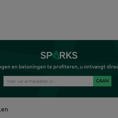
gen en beloningen te profiteren, u ontvangt dire
GAAN
len