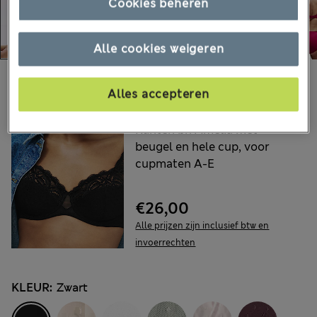
Cookies beheren
Alle cookies weigeren
Kies uw artikelen:
Alles accepteren
M&S
Kanten bh Amelia met
beugel en hele cup, voor
cupmaten A-E
€26,00
Alle prijzen zijn inclusief btw en
invoerrechten
KLEUR:
Zwart