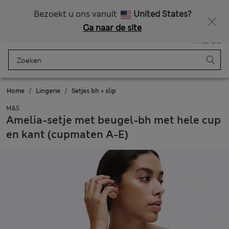
Alle belastingen betaald
Bezoekt u ons vanuit
United States?
Ga naar de site
Menu
Aanmelden
Opgeslagen
Winkelmand
Home
Lingerie
Setjes bh + slip
M&S
Amelia-setje met beugel-bh met hele cup
en kant (cupmaten A-E)