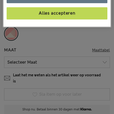
3 Beoordelingen
Alles accepteren
KLEUR:
Perzik Mix
Uitverkocht
MAAT
Maattabel
Laat het me weten als het artikel weer op voorraad
is
Sla item op voor later
Shop nu. Betaal binnen 30 dagen met