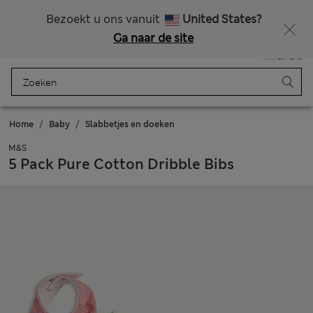
Alle belastingen betaald
Zin in 15% korting? Dat en meer exclusieve beloningen krijgt u wanneer u zich aanmeldt voor Sparks
Bezoekt u ons vanuit
United States?
Ga naar de site
Menu
Aanmelden
Opgeslagen
Winkelmand
Home
Baby
Slabbetjes en doeken
M&S
5 Pack Pure Cotton Dribble Bibs