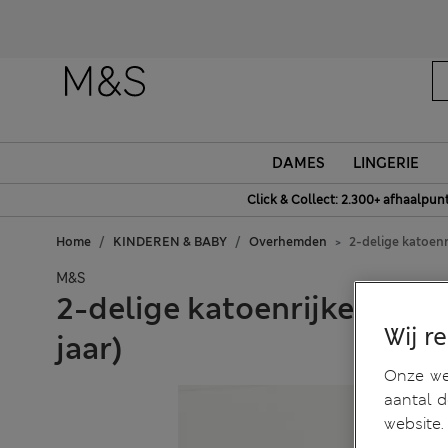
DAMES
LINGERIE
Click & Collect: 2.300+ afhaalpun
Home
KINDEREN & BABY
Overhemden
2-delige katoenr
M&S
2-delige katoenrijke set m
Wij r
jaar)
Onze web
aantal 
website