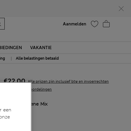
Zin in 15% korting? Dat en meer exclusieve beloningen krijgt u wanneer u zich aanmeldt voor Sparks
Help
Aanmelden
IEDINGEN
VAKANTIE
|
ing
Alle belastingen betaald
€22,00
Alle prijzen zijn inclusief btw en invoerrechten
5 Beoordelingen
KLEUR:
Groene Mix
r een
Uitverkocht
 onze