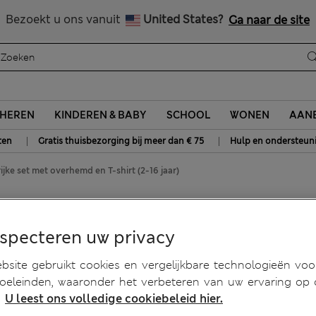
Alle belastingen betaald
Bezoekt u ons vanuit
United States?
Ga naar de site
HEREN
KINDEREN & BABY
SCHOOL
WONEN
AANB
|
|
ten
Gratis thuisbezorging bij meer dan € 75
Hulp en ondersteun
ijke set met overhemd en T-shirt (2-16 jaar)
et overhemd en T-shirt (2-16
especteren uw privacy
site gebruikt cookies en vergelijkbare technologieën voo
doeleinden, waaronder het verbeteren van uw ervaring op
.
U leest ons volledige cookiebeleid hier.