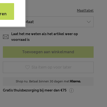
s
MAAT
Maattabel
ren
Laat het me weten als het artikel weer op
voorraad is
Toevoegen aan winkelmand
Sla item op voor later
Shop nu. Betaal binnen 30 dagen met
Gratis thuisbezorging bij meer dan €75