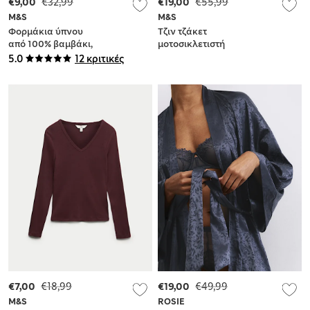
€9,00
€32,99
€19,00
€55,99
M&S
M&S
Φορμάκια ύπνου
Τζιν τζάκετ
από 100% βαμβάκι,
μοτοσικλετιστή
σετ των 3 (2,3 κιλά-3
5.0
12 κριτικές
ετών)
€7,00
€18,99
€19,00
€49,99
M&S
ROSIE