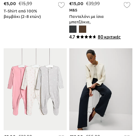
€5,00
€15,99
€15,00
€39,99
M&S
T-Shirt από 100%
βαμβάκι (2-8 ετών)
Παντελόνι με ίσια
μπατζάκια,
προσαρμοσμένη
εφαρμογή και
4.7
80 κριτικές
χαλαρή γραμμή