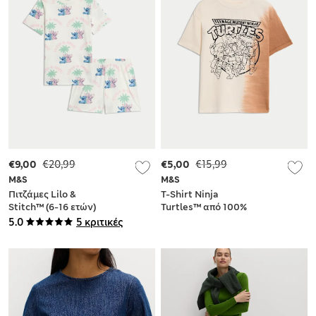
€9,00
€20,99
€5,00
€15,99
M&S
M&S
Πιτζάμες Lilo &
T-Shirt Ninja
Stitch™ (6-16 ετών)
Turtles™ από 100%
βαμβάκι
5.0
5 κριτικές