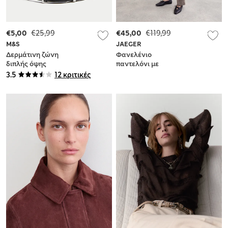
€5,00
€25,99
€45,00
€119,99
M&S
JAEGER
Δερμάτινη ζώνη
Φανελένιο
διπλής όψης
παντελόνι με
μπατζάκια που
3.5
12 κριτικές
στενεύουν προς τα
κάτω με υψηλή
περιεκτικότητα σε
μαλλί