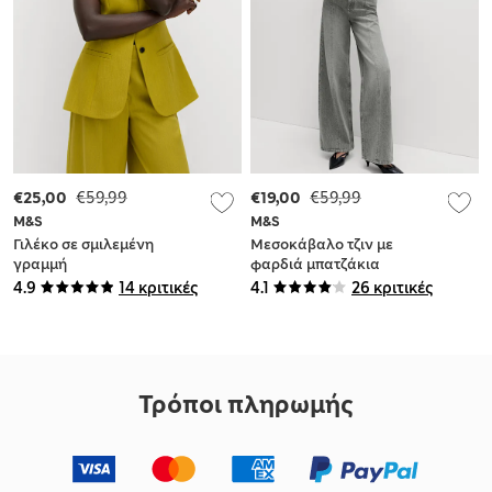
€25,00
€59,99
€19,00
€59,99
M&S
M&S
Γιλέκο σε σμιλεμένη
Μεσοκάβαλο τζιν με
γραμμή
φαρδιά μπατζάκια
και ραφές μπροστά
4.9
14 κριτικές
4.1
26 κριτικές
Τρόποι πληρωμής