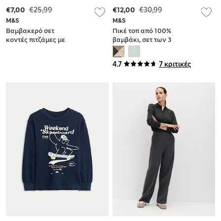
€7,00
€25,99
€12,00
€30,99
M&S
M&S
Βαμβακερό σετ
Πικέ τοπ από 100%
κοντές πιτζάμες με
βαμβάκι, σετ των 3
καρό σχέδιο σε σετ
(2-8 ετών)
των 2 από 100%
4.7
7 κριτικές
βαμβάκι (6-16 ετών)