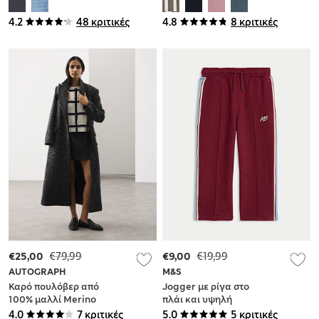
ψηλόμεση σχεδίαση
100% βαμβάκι
4.2
48 κριτικές
4.8
8 κριτικές
€25,00
€79,99
€9,00
€19,99
AUTOGRAPH
M&S
Καρό πουλόβερ από
Jogger με ρίγα στο
100% μαλλί Merino
πλάι και υψηλή
περιεκτικότητα σε
4.0
7 κριτικές
5.0
5 κριτικές