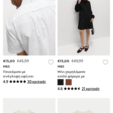
€15,00
€45,99
€15,00
€49,99
M&S
M&S
Πουκάμισο με
Μίνι χαμηλόμεσο
ανάγλυφη υφή και
κοτλέ φόρεμα με
εύκολο σιδέρωμα
στρογγυλή
4.9
30 κριτικές
από 100% βαμβάκι
λαιμόκοψη
4.6
21 κριτικές