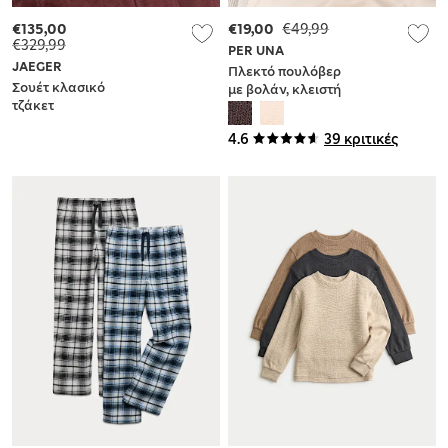
€135,00
€19,00
€49,99
€329,99
PER UNA
JAEGER
Πλεκτό πουλόβερ
Σουέτ κλασικό
με βολάν, κλειστή
τζάκετ
στρογγυλή
λαιμόκοψη και
4.6
39 κριτικές
μοχέρ στη σύνθεση