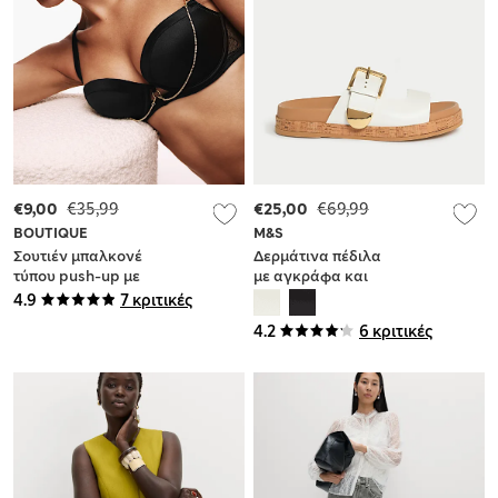
€9,00
€35,99
€25,00
€69,99
BOUTIQUE
M&S
Σουτιέν μπαλκονέ
Δερμάτινα πέδιλα
τύπου push-up με
με αγκράφα και
μπανέλα και
ενσωματωμένη
4.9
7 κριτικές
κέντημα (A-E)
επένδυση πάτου
4.2
6 κριτικές