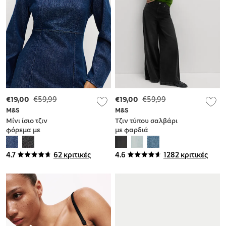
€19,00
€59,99
€19,00
€59,99
M&S
M&S
Μίνι ίσιο τζιν
Τζιν τύπου σαλβάρι
φόρεμα με
με φαρδιά
στρογγυλή
μπατζάκια από
λαιμόκοψη και
σύμμεικτο lyocell™
4.7
62 κριτικές
4.6
1282 κριτικές
υψηλή
περιεκτικότητα σε
βαμβάκι