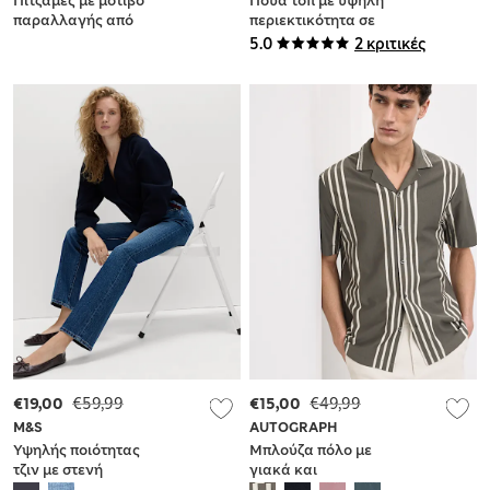
Πιτζάμες με μοτίβο
Πουά τοπ με υψηλή
παραλλαγής από
περιεκτικότητα σε
100% βαμβάκι (1-16
βαμβάκι, σετ των 3
5.0
2 κριτικές
ετών)
(2-8 ετών)
€19,00
€59,99
€15,00
€49,99
M&S
AUTOGRAPH
Υψηλής ποιότητας
Μπλούζα πόλο με
τζιν με στενή
γιακά και
εφαρμογή και
ανάγλυφη υφή από