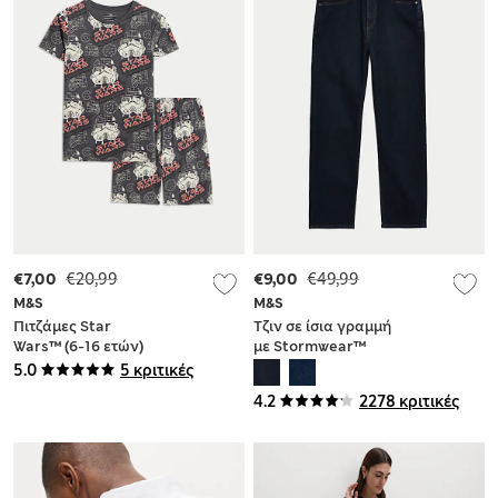
€7,00
€20,99
€9,00
€49,99
M&S
M&S
Πιτζάμες Star
Τζιν σε ίσια γραμμή
Wars™ (6-16 ετών)
με Stormwear™
5.0
5 κριτικές
4.2
2278 κριτικές