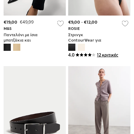
€19,00
€49,99
€9,00
-
€12,00
M&S
ROSIE
Παντελόνι με ίσια
Στρινγκ
μπατζάκια και
ContourWear για
υψηλή
έντονη σύσφιξη
περιεκτικότητα σε
4.0
12 κριτικές
βαμβάκι