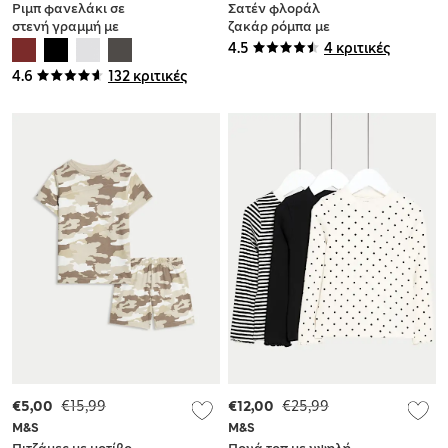
Ριμπ φανελάκι σε
Σατέν φλοράλ
στενή γραμμή με
ζακάρ ρόμπα με
λαιμόκοψη V και
σχέδιο λυσίανθο
4.5
4 κριτικές
υψηλή
4.6
132 κριτικές
περιεκτικότητα σε
βαμβάκι
€5,00
€15,99
€12,00
€25,99
M&S
M&S