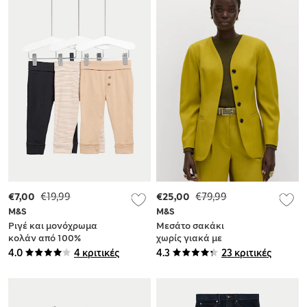
(3 κιλά-3 ετών)
€7,00
€19,99
€25,00
€79,99
M&S
M&S
Ριγέ και μονόχρωμα
Μεσάτο σακάκι
κολάν από 100%
χωρίς γιακά με
βαμβάκι, σετ των 3
προσαρμοσμένη
4.0
4 κριτικές
4.3
23 κριτικές
(0-6 ετών)
εφαρμογή και
σμιλεμένη γραμμή