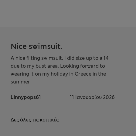
Nice swimsuit.
A nice fiiting swimsuit. I did size up to a 14
due to my bust area. Looking forward to
wearing it on my holiday in Greece in the
summer
Linnypops61
11 Ιανουαρίου 2026
Δες όλες τις κριτικές