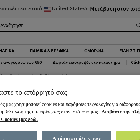
ΕΚΠΤΩΣΕΙΣ έως 60% σε επιλεγμένα είδη
επισκέπτεστε από
United States?
Μετάβαση στον ιστ
ΝΔΡΙΚΆ
ΠΑΙΔΙΚΆ & ΒΡΕΦΙΚΆ
ΟΜΟΡΦΙΆ
ΕΊΔΗ ΣΠΙΤ
|
|
ε αγορές άνω των €50
Δωρεάν επιστροφές στο κατάστημα
Clic
ιό
Ζακάρ μαγιό με βαθύ ντεκολτέ
αστε το απόρρητό σας
κολτέ
ός μας χρησιμοποιεί cookies και παρόμοιες τεχνολογίες για διάφορου
τη βελτίωση της εμπειρίας σας στον ιστότοπό μας.
Διαβάστε την πλ
 Cookies μας εδώ.
Απόρριψη όλων των