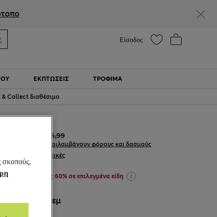
Βοήθεια
Βρείτε ένα κατάστημα
ότοπο
Είσοδος
ΙΟΎ
ΕΚΠΤΩΣΕΙΣ
ΤΡΌΦΙΜΑ
k & Collect διαθέσιμο
€19,00
€45,99
Όλες οι τιμές περιλαμβάνουν φόρους και δασμούς
1 κριτικές
ς σκοπούς,
ήρη
ΕΚΠΤΩΣΕΙΣ έως 60% σε επιλεγμένα είδη
ΧΡΏΜΑ:
Κρεμ