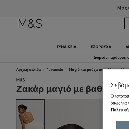
Μας 
ΓΥΝΑΙΚΕΊΑ
ΕΣΏΡΟΥΧΑ
Α
Δωρεάν παράδοση σ
Αρχική σελίδα
Γυναικεία
Μαγιό και ρούχα παραλίας
Μαγ
M&S
Σεβόμ
Ζακάρ μαγιό με βαθύ ντε
Ο ιστότοπ
όπως για 
Πολιτική