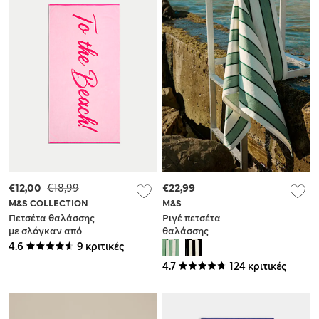
€12,00
€18,99
€22,99
M&S COLLECTION
M&S
Πετσέτα θαλάσσης
Ριγέ πετσέτα
με σλόγκαν από
θαλάσσης
100% βαμβάκι
ανθεκτική στην
4.6
9 κριτικές
άμμο από 100%
4.7
124 κριτικές
βαμβάκι