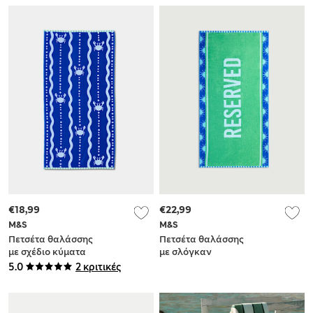
€18,99
€22,99
M&S
M&S
Πετσέτα θαλάσσης
Πετσέτα θαλάσσης
με σχέδιο κύματα
με σλόγκαν
και κάβουρα από
Reserved από 100%
5.0
2 κριτικές
100% βαμβάκι
βαμβάκι