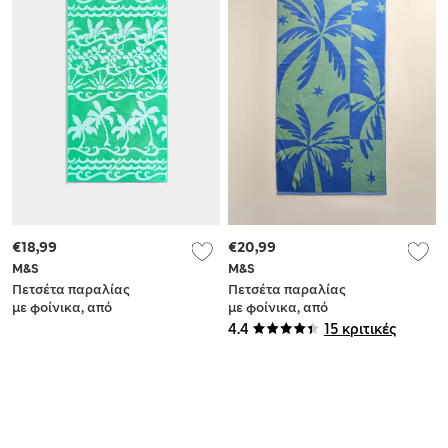
€18,99
€20,99
M&S
M&S
Πετσέτα παραλίας
Πετσέτα παραλίας
με φοίνικα, από
με φοίνικα, από
100% βαμβάκι
100% βαμβάκι
4.4
15 κριτικές