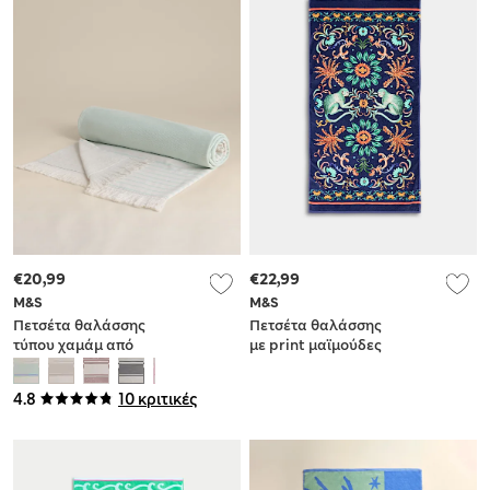
€20,99
€22,99
M&S
M&S
Πετσέτα θαλάσσης
Πετσέτα θαλάσσης
τύπου χαμάμ από
με print μαϊμούδες
100% βαμβάκι
από 100% βαμβάκι
4.8
10 κριτικές