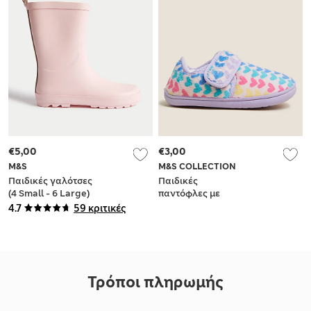
€5,00
€3,00
M&S
M&S COLLECTION
Παιδικές γαλότσες
Παιδικές
(4 Small - 6 Large)
παντόφλες με
καρδιές και βέλκρο
4.7
59 κριτικές
(3 Small - 12 Small)
Τρόποι πληρωμής