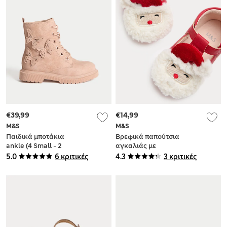
€39,99
€14,99
M&S
M&S
Παιδικά μποτάκια
Βρεφικά παπούτσια
ankle (4 Small - 2
αγκαλιάς με
Large)
βέλκρο, μπαρέτα Τ
5.0
6 κριτικές
4.3
3 κριτικές
και σχέδιο Άγιο
Βασίλη (0-18
μηνών)