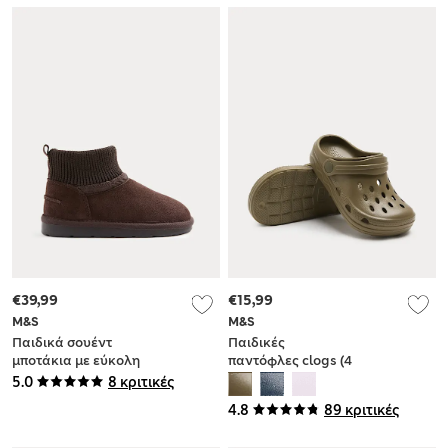
€39,99
€15,99
M&S
M&S
Παιδικά σουέντ
Παιδικές
μποτάκια με εύκολη
παντόφλες clogs (4
εφαρμογή (4 Small -
Small-7 Large)
5.0
8 κριτικές
6 Small)
4.8
89 κριτικές