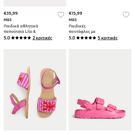
€35,99
€15,99
M&S
M&S
Παιδικά αθλητικά
Παιδικές
παπούτσια Lilo &
παντόφλες με
Stitch™ (4 Small - 2
φιόγκο και βέλκρο
5.0
2 κριτικές
5.0
5 κριτικές
Large)
(4 Small - 13 Small)