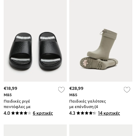
€18,99
€28,99
M&S
M&S
Παιδικές ριγέ
Παιδικές γαλότσες
παντόφλες με
με επένδυση (4
ενσωματωμένη
Small - 6 Large)
4.0
6 κριτικές
4.3
14 κριτικές
επένδυση πάτου (10
Small - 7 Large)