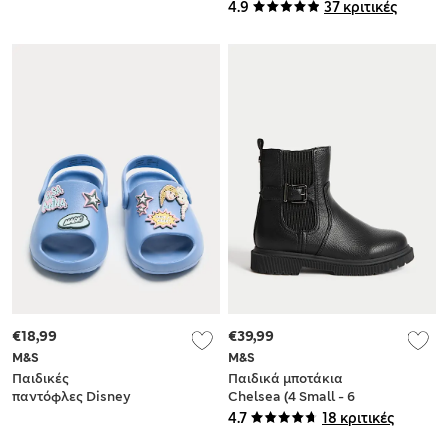
4.9
37 κριτικές
Small - 7 Large)
€18,99
€39,99
M&S
M&S
Παιδικές
Παιδικά μποτάκια
παντόφλες Disney
Chelsea (4 Small - 6
Frozen™ (4 Small-13
Large)
4.7
18 κριτικές
Small)