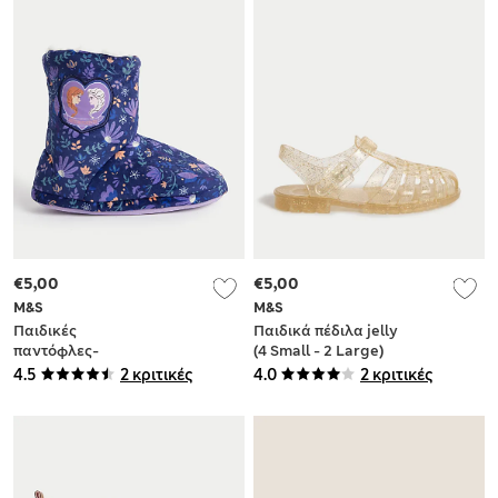
€5,00
€5,00
M&S
M&S
Παιδικές
Παιδικά πέδιλα jelly
παντόφλες-
(4 Small - 2 Large)
μποτάκια Disney
4.5
2 κριτικές
4.0
2 κριτικές
Frozen™ (4 Small -
13 Small)