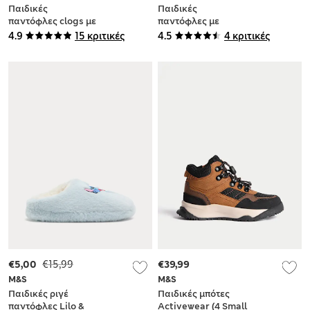
Παιδικές
Παιδικές
παντόφλες clogs με
παντόφλες με
μοτίβα (4 Small - 2
σχέδιο λαγουδάκι (4
4.9
15 κριτικές
4.5
4 κριτικές
Large)
Small - 2 Large)
€5,00
€15,99
€39,99
M&S
M&S
Παιδικές ριγέ
Παιδικές μπότες
παντόφλες Lilo &
Activewear (4 Small