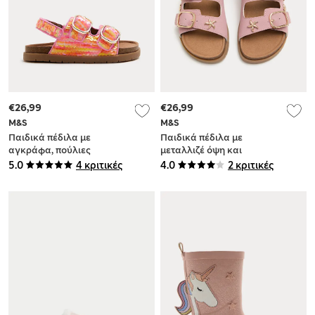
€26,99
€26,99
M&S
M&S
Παιδικά πέδιλα με
Παιδικά πέδιλα με
αγκράφα, πούλιες
μεταλλιζέ όψη και
και ενσωματωμένη
σχέδιο κοχύλια (4
5.0
4 κριτικές
4.0
2 κριτικές
επένδυση πάτου (4
Small-2 Large)
Small-2 Large)