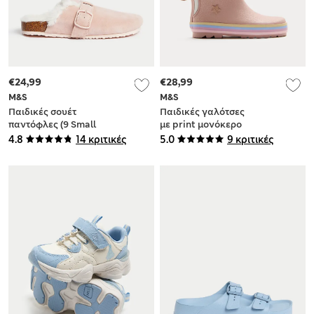
€24,99
€28,99
M&S
M&S
Παιδικές σουέτ
Παιδικές γαλότσες
παντόφλες (9 Small
με print μονόκερο
- 6 Large)
(4 Small-2 Large)
4.8
14 κριτικές
5.0
9 κριτικές