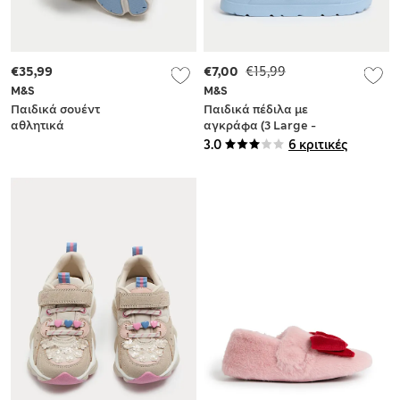
€35,99
€7,00
€15,99
M&S
M&S
Παιδικά σουέντ
Παιδικά πέδιλα με
αθλητικά
αγκράφα (3 Large -
παπούτσια Disney
6 Large)
3.0
6 κριτικές
Frozen™ με βέλκρο
(4 Small - 13 Small)