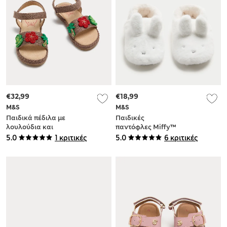
€32,99
€18,99
M&S
M&S
Παιδικά πέδιλα με
Παιδικές
λουλούδια και
παντόφλες Miffy™
χάντρες από raffia
(4 - 13 Small)
5.0
1 κριτικές
5.0
6 κριτικές
(4 Small 2 Large)