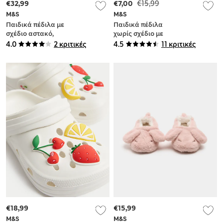
€32,99
€7,00
€15,99
M&S
M&S
Παιδικά πέδιλα με
Παιδικά πέδιλα
σχέδιο αστακό,
χωρίς σχέδιο με
χάντρες και βέλκρο
αγκράφα και πάτο
4.0
2 κριτικές
4.5
11 κριτικές
(10 Small - 4 Large)
(4 Small - 2 Large)
€18,99
€15,99
M&S
M&S