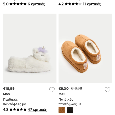
Stitch™ (9 Small - 5
- 7 Large)
5.0
6 κριτικές
4.2
11 κριτικές
Large)
€18,99
€9,00
€19,99
M&S
M&S
Παιδικές
Παιδικές
παντόφλες με
παντόφλες με
σχέδιο μονόκερο (4
επένδυση από
4.8
47 κριτικές
Small-6 Large)
συνθετική γούνα (9