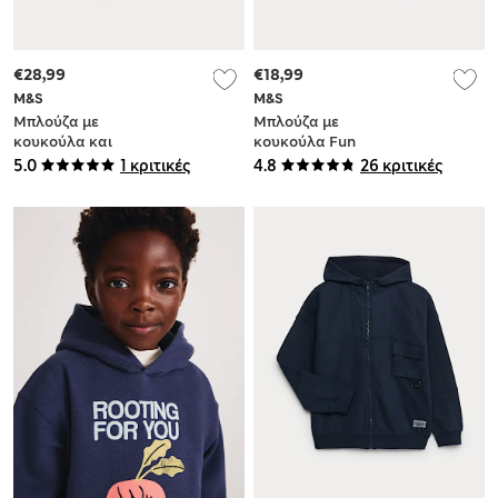
€28,99
€18,99
M&S
M&S
Μπλούζα με
Μπλούζα με
κουκούλα και
κουκούλα Fun
φερμουάρ
Begins με υψηλή
5.0
1 κριτικές
4.8
26 κριτικές
Transformers™ με
περιεκτικότητα σε
υψηλή
βαμβάκι (2-8 ετών)
περιεκτικότητα σε
βαμβάκι (2-8 ετών)