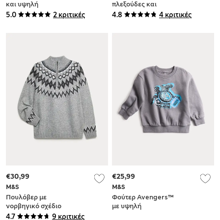
και υψηλή
πλεξούδες και
περιεκτικότητα σε
υψηλή
5.0
2 κριτικές
4.8
4 κριτικές
βαμβάκι (2-8 ετών)
περιεκτικότητα σε
βαμβάκι (2-8 ετών)
€30,99
€25,99
M&S
M&S
Πουλόβερ με
Φούτερ Avengers™
νορβηγικό σχέδιο
με υψηλή
και φερμουάρ στο
περιεκτικότητα σε
4.7
9 κριτικές