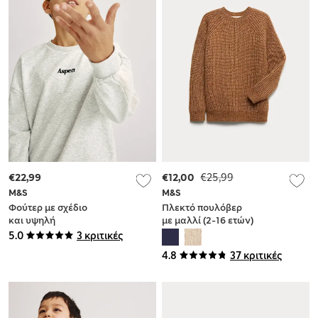
€22,99
€12,00
€25,99
M&S
M&S
Φούτερ με σχέδιο
Πλεκτό πουλόβερ
και υψηλή
με μαλλί (2-16 ετών)
περιεκτικότητα σε
5.0
3 κριτικές
βαμβάκι (6-16 ετών)
4.8
37 κριτικές