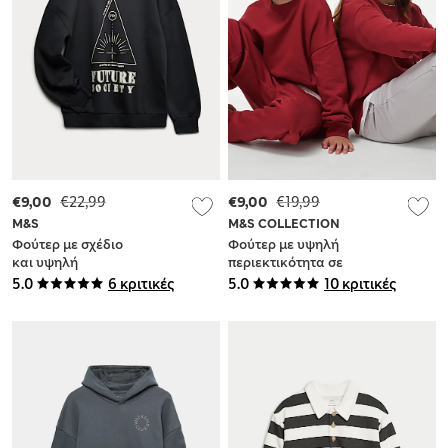
€9,00
€22,99
€9,00
€19,99
M&S
M&S COLLECTION
Φούτερ με σχέδιο
Φούτερ με υψηλή
και υψηλή
περιεκτικότητα σε
περιεκτικότητα σε
βαμβάκι (6-16 ετών)
5.0
6 κριτικές
5.0
10 κριτικές
βαμβάκι (6-16 ετών)