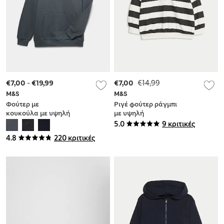
€7,00
-
€19,99
€7,00
€14,99
M&S
M&S
Φούτερ με
Ριγέ φούτερ ράγμπι
κουκούλα με υψηλή
με υψηλή
περιεκτικότητα σε
περιεκτικότητα σε
5.0
9 κριτικές
βαμβάκι (6-16 ετών)
βαμβάκι (0-6 ετών)
4.8
220 κριτικές