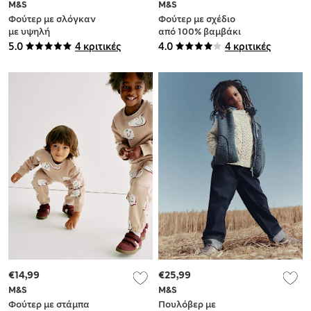
M&S
M&S
Φούτερ με σλόγκαν
Φούτερ με σχέδιο
με υψηλή
από 100% βαμβάκι
περιεκτικότητα σε
(6-16 ετών)
5.0
4 κριτικές
4.0
4 κριτικές
βαμβάκι (6-16 ετών)
€14,99
€25,99
M&S
M&S
Φούτερ με στάμπα
Πουλόβερ με