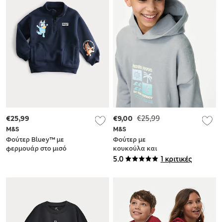
€25,99
€9,00
€25,99
M&S
M&S
Φούτερ Bluey™ με
Φούτερ με
φερμουάρ στο μισό
κουκούλα και
μήκος και υψηλή
στάμπα Surf Club
5.0
1 κριτικές
περιεκτικότητα σε
(6-16 ετών)
βαμβάκι (2-8 ετών)