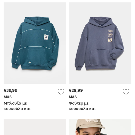
€39,99
€28,99
M&S
M&S
Μπλούζα με
Φούτερ με
κουκούλα και
κουκούλα και
στάμπα Minecraft™
στάμπα και υψηλή
με υψηλή
περιεκτικότητα σε
περιεκτικότητα σε
βαμβάκι (6-16 ετών)
βαμβάκι (6-16 ετών)