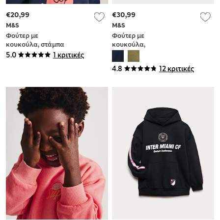
€20,99
€30,99
M&S
M&S
Φούτερ με
Φούτερ με
κουκούλα, στάμπα
κουκούλα,
ραπανάκι και
φερμουάρ και
5.0
1 κριτικές
υψηλή
υψηλή
4.8
12 κριτικές
περιεκτικότητα σε
περιεκτικότητα σε
βαμβάκι (2-8 ετών)
βαμβάκι (6-16 ετών)