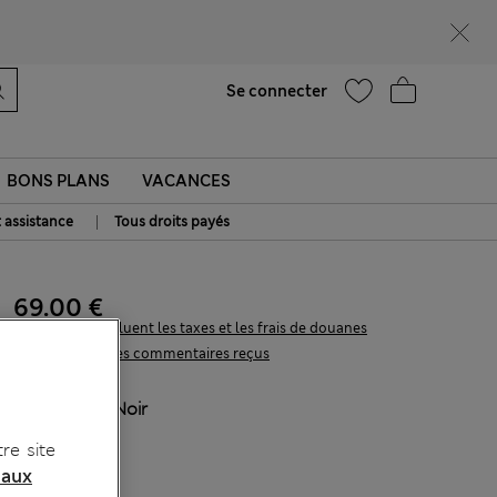
Ça vous dirait 15 % de réduction ? Profitez-en avec davantage de récompenses exclusives en vous inscrivant à Sparks
Aide
Se connecter
BONS PLANS
VACANCES
|
t assistance
Tous droits payés
69.00 €
Tous les prix incluent les taxes et les frais de douanes
317 les commentaires reçus
COULEUR:
Noir
Épuisé
re site
 aux