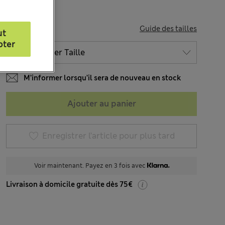
TAILLE
Guide des tailles
ut
pter
M’informer lorsqu’il sera de nouveau en stock
Ajouter au panier
Enregistrer l’article pour plus tard
Voir maintenant. Payez en 3 fois avec
Livraison à domicile gratuite dès 75€