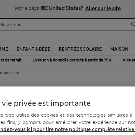
Tous droits payés
Votre pays
United States?
Aller sur le site
MME
ENFANT & BÉBÉ
RENTRÉE SCOLAIRE
MAISON
|
|
ts de retrait
Livraison à domicile gratuite à partir de 75 €
Aide e
n similicuir
icuir
 vie privée est importante
te web utilise des cookies et des technologies similaires à
tes fins, y compris pour améliorer votre expérience sur not
ndez-vous ici pour lire notre politique complète relative