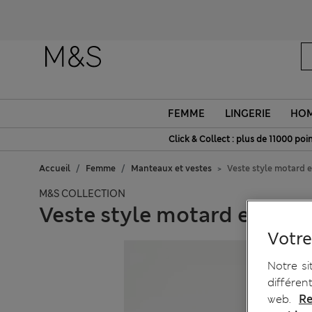
FEMME
LINGERIE
HO
Click & Collect : plus de 11000 poin
Accueil
Femme
Manteaux et vestes
Veste style motard e
M&S COLLECTION
Veste style motard en simil
Votre
Notre si
différen
web.
Re