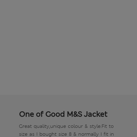
One of Good M&S Jacket
Great quality,unique colour & style.Fit to
size as I bought size 8 & normally I fit in