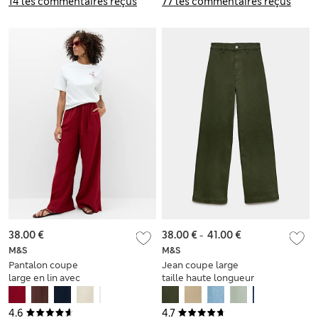
14 les commentaires reçus
77 les commentaires reçus
38.00 €
38.00 €
-
41.00 €
M&S
M&S
Pantalon coupe
Jean coupe large
large en lin avec
taille haute longueur
cordon
cheville
4.6
4.7