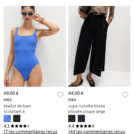
49.00 €
44.00 €
M&S
M&S
Maillot de bain
Jupe-culotte tissée
sculptant à
plissée coupe large
décolleté rond et
panneaux
4.3
4.4
17 les commentaires reçus
144 les commentaires reçus