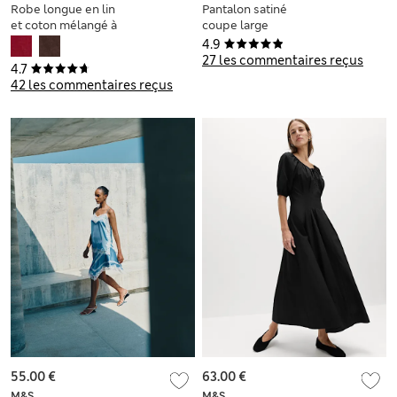
Robe longue en lin
Pantalon satiné
et coton mélangé à
coupe large
volants
4.9
27 les commentaires reçus
4.7
42 les commentaires reçus
55.00 €
63.00 €
M&S
M&S