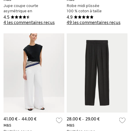
Jupe coupe courte
Robe midi plissée
asymétrique en
100 % coton à taille
satin et dentelle
ajustée
4.5
4.9
4 les commentaires reçus
49 les commentaires reçus
41.00 €
-
44.00 €
28.00 €
-
29.00 €
M&S
M&S