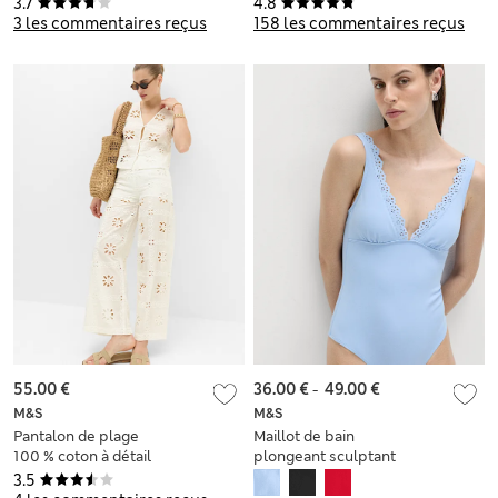
3.7
4.8
3 les commentaires reçus
158 les commentaires reçus
55.00 €
36.00 €
-
49.00 €
M&S
M&S
Pantalon de plage
Maillot de bain
100 % coton à détail
plongeant sculptant
ajouré
à bordures brodées
3.5