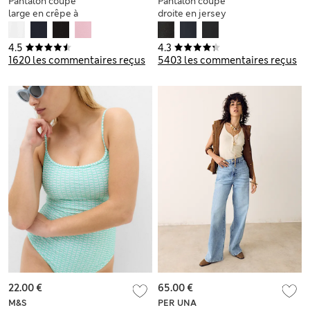
Pantalon coupe
Pantalon coupe
large en crêpe à
droite en jersey
taille élastique
extensible
4.5
4.3
1620 les commentaires reçus
5403 les commentaires reçus
22.00 €
65.00 €
M&S
PER UNA