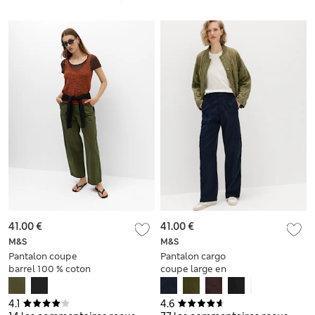
41.00 €
41.00 €
M&S
M&S
Pantalon coupe
Pantalon cargo
barrel 100 % coton
coupe large en
Lyocell
4.1
4.6