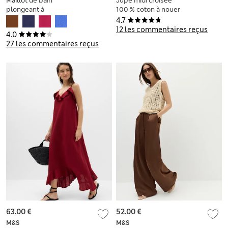
Maillot de bain
Jupe midi croisée
plongeant à
100 % coton à nouer
empiècements
sur le côté
4.7
sculptants
12 les commentaires reçus
4.0
27 les commentaires reçus
63.00 €
52.00 €
M&S
M&S