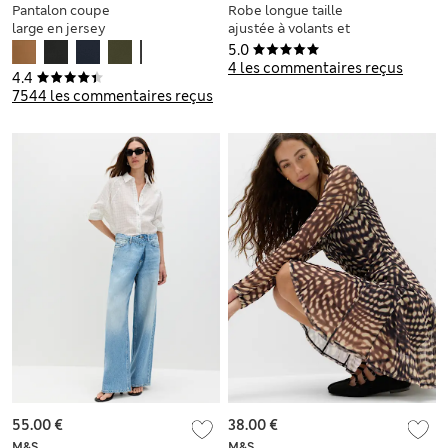
Pantalon coupe
Robe longue taille
large en jersey
ajustée à volants et
extensible
encolure à nouer
5.0
4 les commentaires reçus
4.4
7544 les commentaires reçus
55.00 €
38.00 €
M&S
M&S