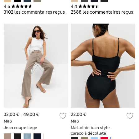
4.6
4.4
3102 les commentaires reçus
2588 les commentaires reçus
33.00 €
-
49.00 €
22.00 €
M&S
M&S
Jean coupe large
Maillot de bain style
caraco à décolleté
rond