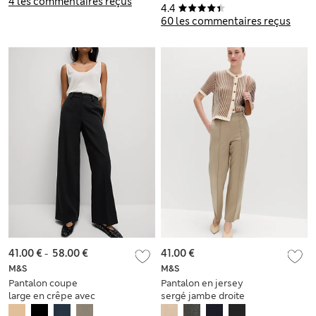
4 les commentaires reçus
4.4
60 les commentaires reçus
41.00 €
-
58.00 €
41.00 €
M&S
M&S
Pantalon coupe
Pantalon en jersey
large en crêpe avec
sergé jambe droite
patte
longueur cheville