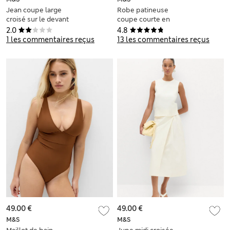
Jean coupe large
Robe patineuse
croisé sur le devant
coupe courte en
taille normale en
tulle à imprimé
2.0
4.8
coton
animal
1 les commentaires reçus
13 les commentaires reçus
49.00 €
49.00 €
M&S
M&S