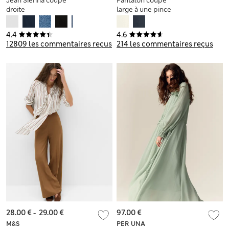
Jean Sienna coupe
Pantalon coupe
droite
large à une pince
avec lin
4.4
4.6
12809 les commentaires reçus
214 les commentaires reçus
28.00 €
-
29.00 €
97.00 €
M&S
PER UNA