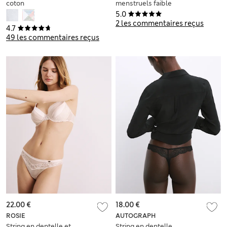
coton
menstruels faible
absorption
5.0
2 les commentaires reçus
4.7
49 les commentaires reçus
22.00 €
18.00 €
ROSIE
AUTOGRAPH
String en dentelle et
String en dentelle