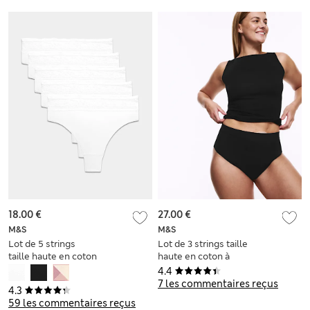
18.00 €
27.00 €
M&S
M&S
Lot de 5 strings
Lot de 3 strings taille
taille haute en coton
haute en coton à
mélangé
motif Stoma
4.4
7 les commentaires reçus
4.3
59 les commentaires reçus