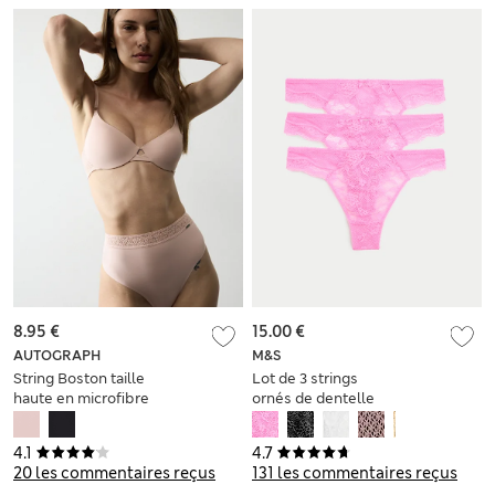
8.95 €
15.00 €
AUTOGRAPH
M&S
String Boston taille
Lot de 3 strings
haute en microfibre
ornés de dentelle
sans coutures
jasmin
apparentes
4.1
4.7
20 les commentaires reçus
131 les commentaires reçus