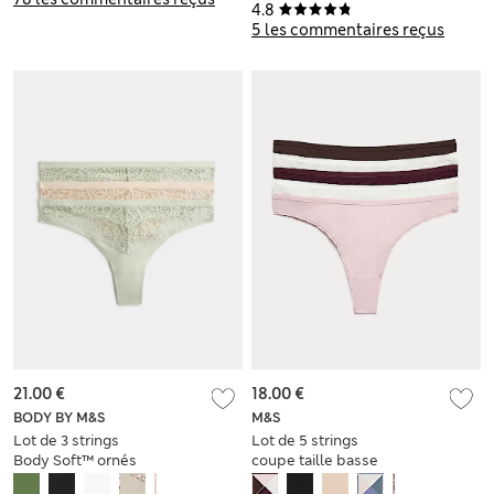
4.8
5 les commentaires reçus
21.00 €
18.00 €
BODY BY M&S
M&S
Lot de 3 strings
Lot de 5 strings
Body Soft™ ornés
coupe taille basse
de dentelle
en microfibre