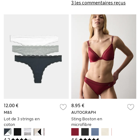
3 les commentaires reçus
12.00 €
8.95 €
M&S
AUTOGRAPH
Lot de 3 strings en
Sting Boston en
coton
microfibre
4.2
4.6