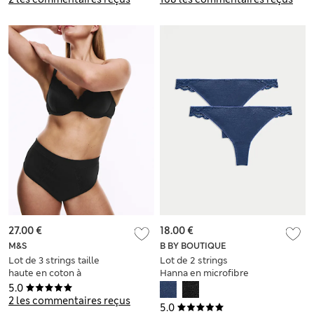
27.00 €
18.00 €
M&S
B BY BOUTIQUE
Lot de 3 strings taille
Lot de 2 strings
haute en coton à
Hanna en microfibre
dentelle à motif
effet brillant
5.0
Stoma
2 les commentaires reçus
5.0