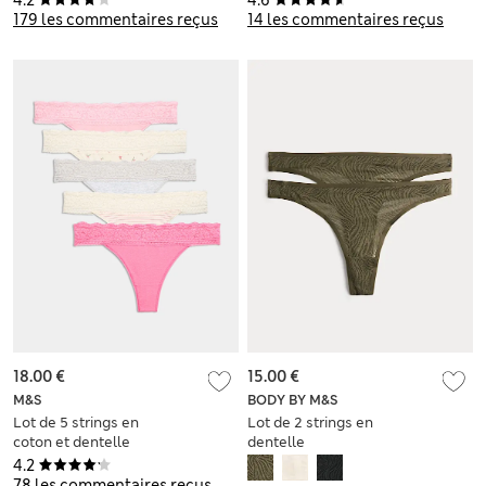
179 les commentaires reçus
14 les commentaires reçus
18.00 €
15.00 €
M&S
BODY BY M&S
Lot de 5 strings en
Lot de 2 strings en
coton et dentelle
dentelle
avec imprimé
4.2
78 les commentaires reçus