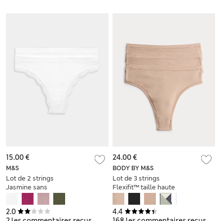
15.00 €
24.00 €
M&S
BODY BY M&S
Lot de 2 strings
Lot de 3 strings
Jasmine sans
Flexifit™ taille haute
couture en dentelle
en modal
2.0
4.4
2 les commentaires reçus
168 les commentaires reçus