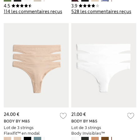
4.5
3.9
114 les commentaires reçus
528 les commentaires reçus
24.00 €
21.00 €
BODY BY M&S
BODY BY M&S
Lot de 3 strings
Lot de 3 strings
Flexifit™ en modal
Body Invisibles™
sans coutures