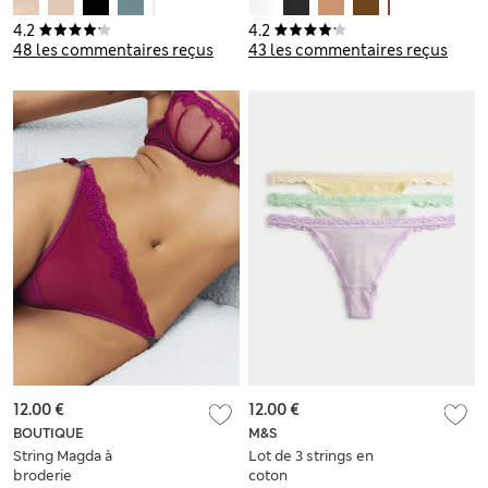
apparentes
4.2
4.2
48 les commentaires reçus
43 les commentaires reçus
12.00 €
12.00 €
BOUTIQUE
M&S
String Magda à
Lot de 3 strings en
broderie
coton