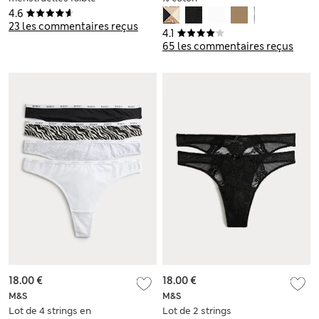
absorption
4.6
23 les commentaires reçus
4.1
65 les commentaires reçus
18.00 €
18.00 €
M&S
M&S
Lot de 4 strings en
Lot de 2 strings