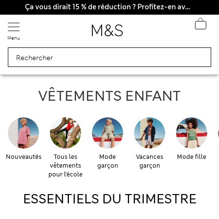
Tous droits payés
Ça vous dirait 15 % de réduction ? Profitez-en avec davantage de récompenses exclusives en vous inscrivant à Sparks
Menu
ENFANT & BÉBÉ
VÊTEMENTS ENFANT
Nouveautés
Tous les
Mode
Vacances
Mode fille
vêtements
garçon
garçon
pour l’école
ESSENTIELS DU TRIMESTRE