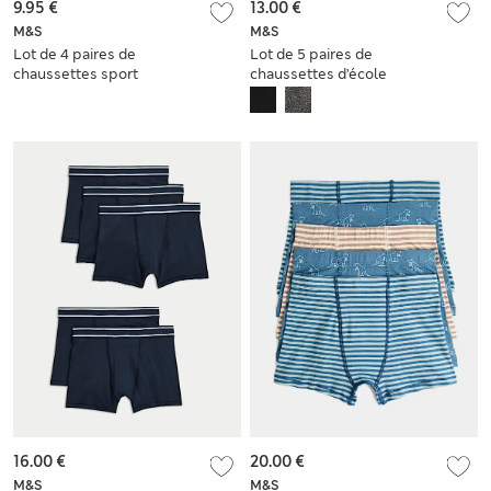
9.95 €
13.00 €
M&S
M&S
Lot de 4 paires de
Lot de 5 paires de
chaussettes sport
chaussettes d’école
en coton à rayures
confort en coton
larges
mélangé
16.00 €
20.00 €
M&S
M&S