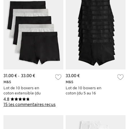
31.00 €
-
33.00 €
33.00 €
M&S
M&S
Lot de 10 boxers en
Lot de 10 boxers en
coton extensible (du
coton (du 5 au 16
5 au 16 ans)
ans)
4.8
15 les commentaires reçus