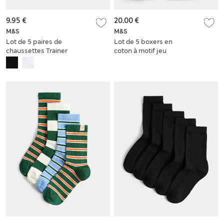
9.95 €
20.00 €
M&S
M&S
Lot de 5 paires de
Lot de 5 boxers en
chaussettes Trainer
coton à motif jeu
Liners™ à motif
vidéo (du 5 au 16
damier
ans)