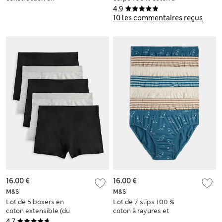
coton (du 3 au 10
manches courtes
4.9
ans)
(du 2 au 14 ans)
10 les commentaires reçus
16.00 €
16.00 €
M&S
M&S
Lot de 5 boxers en
Lot de 7 slips 100 %
coton extensible (du
coton à rayures et
5 au 16 ans)
motif dinosaure (du
4.7