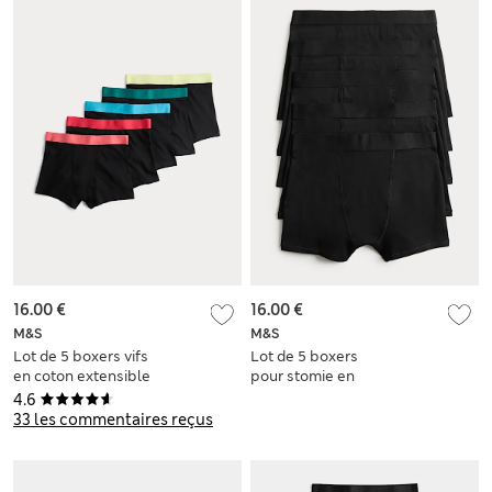
16.00 €
16.00 €
M&S
M&S
Lot de 5 boxers vifs
Lot de 5 boxers
en coton extensible
pour stomie en
(du 5 au 16 ans)
coton extensible (du
4.6
2 au 16 ans)
33 les commentaires reçus