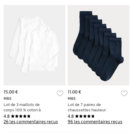
15.00 €
11.00 €
M&S
M&S
Lot de 3 maillots de
Lot de 7 paires de
corps 100 % coton à
chaussettes hauteur
manches longues
cheville, idéales
4.8
4.8
(du 2 au 14 ans)
pour l’école
26 les commentaires reçus
96 les commentaires reçus