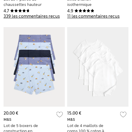
chaussettes hauteur
isothermique
cheville, idéales
enfants à motif
4.7
4.9
pour l’école
Paddington™
339 les commentaires reçus
11 les commentaires reçus
20.00 €
15.00 €
M&S
M&S
Lot de 5 boxers de
Lot de 4 maillots de
construction en
corps 100 % coton à