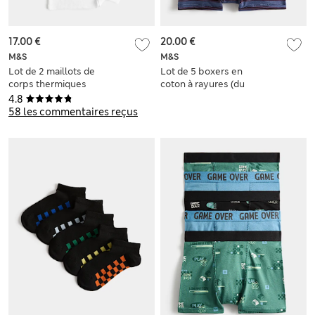
17.00 €
20.00 €
M&S
M&S
Lot de 2 maillots de
Lot de 5 boxers en
corps thermiques
coton à rayures (du
Heatgen™ (du 2 au
5 au 16 ans)
4.8
14 ans)
58 les commentaires reçus