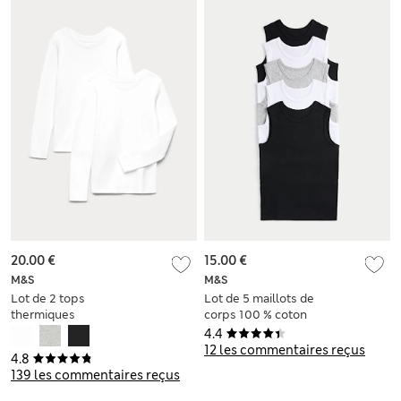
20.00 €
15.00 €
M&S
M&S
Lot de 2 tops
Lot de 5 maillots de
thermiques
corps 100 % coton
Heatgen™ (du 2 au
(du 2 au 14 ans)
4.4
14 ans)
12 les commentaires reçus
4.8
139 les commentaires reçus