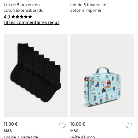
Lot de 5 boxers en
Lot de 5 boxers en
coton extensible (du
coton à imprimé
5 au 16 ans)
dinosaure (du 3 au
4.9
10 ans)
18 les commentaires reçus
11.00 €
18.00 €
M&S
M&S
Lot de 7 paires de
Βοîte à lunch