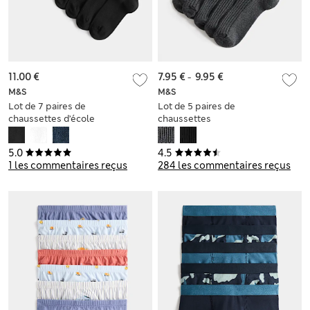
11.00 €
7.95 €
-
9.95 €
M&S
M&S
Lot de 7 paires de
Lot de 5 paires de
chaussettes d’école
chaussettes
(du 23 au 28)
côtelées, idéales
pour l’école
5.0
4.5
1 les commentaires reçus
284 les commentaires reçus