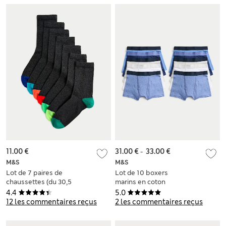
11.00 €
31.00 €
-
33.00 €
M&S
M&S
Lot de 7 paires de
Lot de 10 boxers
chaussettes (du 30,5
marins en coton
au 42)
extensible (du 5 au
4.4
5.0
16 ans)
12 les commentaires reçus
2 les commentaires reçus