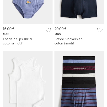
16.00 €
20.00 €
M&S
M&S
Lot de 7 slips 100 %
Lot de 5 boxers en
coton à motif
coton à motif
construction (du 18
camouflage (du 5 au
mois au 10 ans)
16 ans)