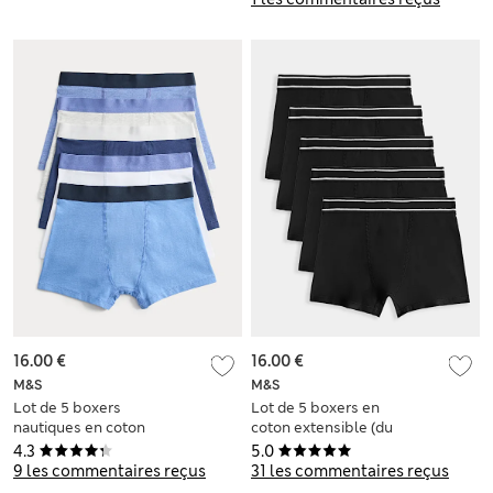
16.00 €
16.00 €
M&S
M&S
Lot de 5 boxers
Lot de 5 boxers en
nautiques en coton
coton extensible (du
extensible (du 5 au
5 au 16 ans)
4.3
5.0
16 ans)
9 les commentaires reçus
31 les commentaires reçus