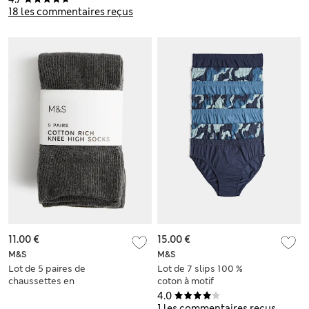
18 mois au 10 ans)
18 les commentaires reçus
11.00 €
15.00 €
M&S
M&S
Lot de 5 paires de
Lot de 7 slips 100 %
chaussettes en
coton à motif
coton hauteur
camouflage (du 18
4.0
genou
mois au 16 ans)
1 les commentaires reçus