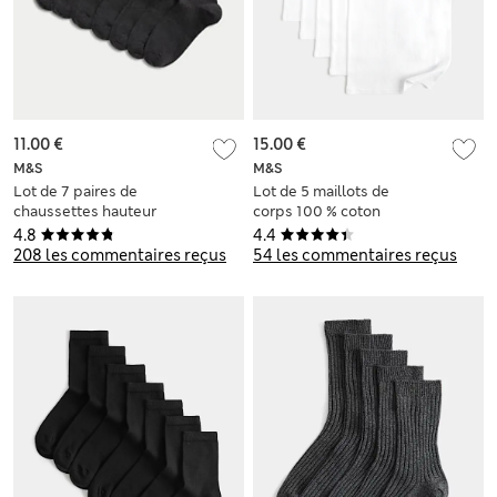
11.00 €
15.00 €
M&S
M&S
Lot de 7 paires de
Lot de 5 maillots de
chaussettes hauteur
corps 100 % coton
cheville, idéales
(du 2 au 14 ans)
4.8
4.4
pour l’école
208 les commentaires reçus
54 les commentaires reçus