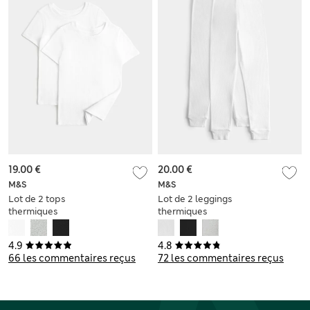
19.00 €
20.00 €
M&S
M&S
Lot de 2 tops
Lot de 2 leggings
thermiques
thermiques
Heatgen™ (du 2 au
Heatgen™ (du 2 au
14 ans)
14 ans)
4.9
4.8
66 les commentaires reçus
72 les commentaires reçus