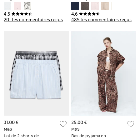
coton à imprimé
4.5
4.6
201 les commentaires reçus
485 les commentaires reçus
31.00 €
25.00 €
M&S
M&S
Lot de 2 shorts de
Bas de pyjama en