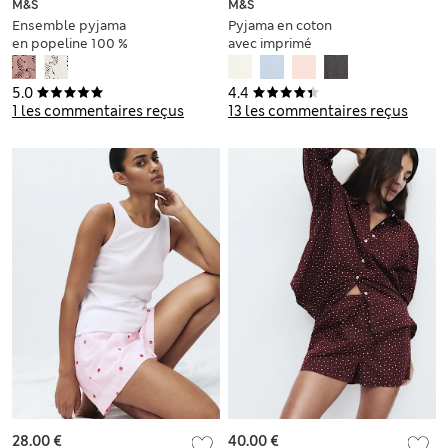
M&S
M&S
Ensemble pyjama
Pyjama en coton
en popeline 100 %
avec imprimé
coton à revers et
imprimé zèbre
5.0
4.4
1 les commentaires reçus
13 les commentaires reçus
28.00 €
40.00 €