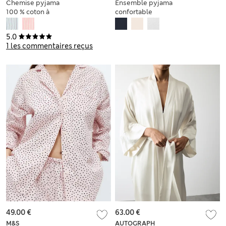
Chemise pyjama
Ensemble pyjama
100 % coton à
confortable
rayures
Flexifit™ à bas
resserré
5.0
1 les commentaires reçus
49.00 €
63.00 €
M&S
AUTOGRAPH