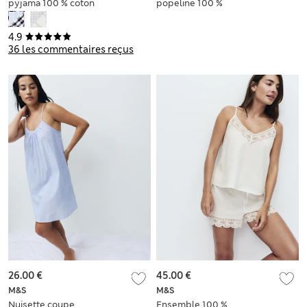
pyjama 100 % coton
popeline 100 %
à rayures
coton à motif
léopard
4.9
36 les commentaires reçus
26.00 €
45.00 €
M&S
M&S
Nuisette coupe
Ensemble 100 %