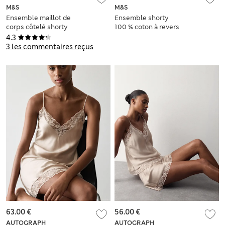
M&S
M&S
Ensemble maillot de
Ensemble shorty
corps côtelé shorty
100 % coton à revers
à imprimé tomate
et motif pois
4.3
3 les commentaires reçus
63.00 €
56.00 €
AUTOGRAPH
AUTOGRAPH