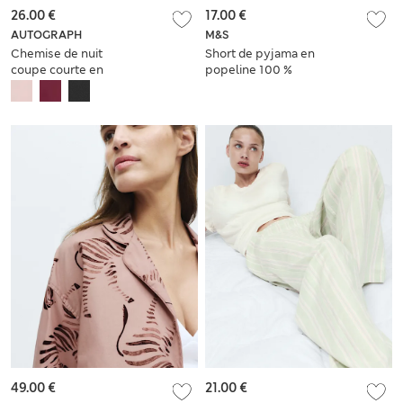
26.00 €
17.00 €
AUTOGRAPH
M&S
Chemise de nuit
Short de pyjama en
coupe courte en
popeline 100 %
modal
coton imprimé pois
49.00 €
21.00 €