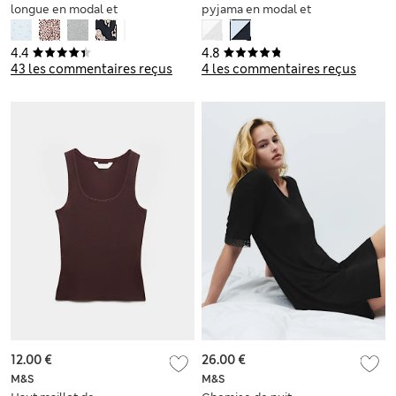
longue en modal et
pyjama en modal et
coton à imprimé
coton
4.4
4.8
43 les commentaires reçus
4 les commentaires reçus
12.00 €
26.00 €
M&S
M&S