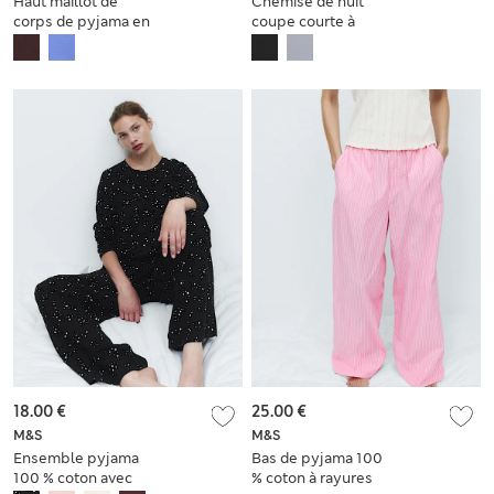
Haut maillot de
Chemise de nuit
corps de pyjama en
coupe courte à
coton côtelé
détail en dentelle
18.00 €
25.00 €
M&S
M&S
Ensemble pyjama
Bas de pyjama 100
100 % coton avec
% coton à rayures