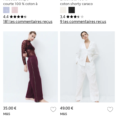
courte 100 % coton à
coton shorty caraco
rayures
en dentelle
4.4
3.4
181 les commentaires reçus
9 les commentaires reçus
35.00 €
49.00 €
M&S
M&S