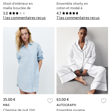
Short d’intérieur en
Ensemble shorty en
maille bouclée de
coton et modal à
coton
revers et petites
3.0
4.7
fleurs
1 les commentaires reçus
7 les commentaires reçus
35.00 €
63.00 €
M&S
AUTOGRAPH
Chemise de nuit 100
Ensemble pyjama