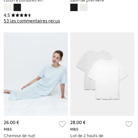
coton à bordures en
satin de première
dentelle
qualité à revers
4.5
53 les commentaires reçus
26.00 €
28.00 €
M&S
M&S
Chemise de nuit
Lot de 2 hauts de