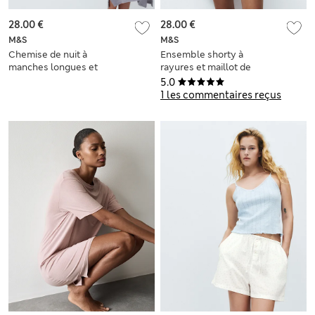
28.00 €
28.00 €
M&S
M&S
Chemise de nuit à
Ensemble shorty à
manches longues et
rayures et maillot de
détail en dentelle
corps côtelé
5.0
1 les commentaires reçus