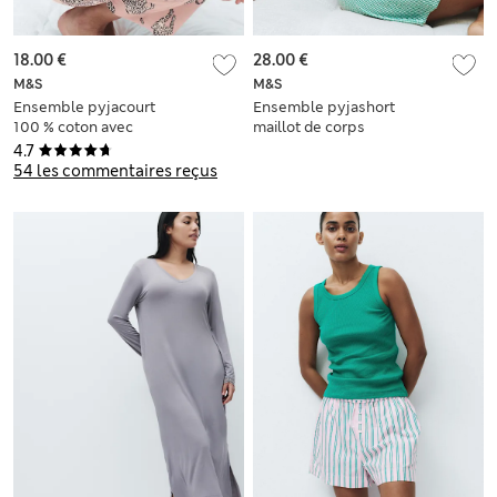
18.00 €
28.00 €
M&S
M&S
Ensemble pyjacourt
Ensemble pyjashort
100 % coton avec
maillot de corps
imprimé
côtelé à carreaux
4.7
Vichy
54 les commentaires reçus