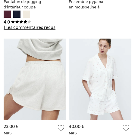
Pantalon de jogging
Ensemble pyjama
d’intérieur coupe
en mousseline à
large en coton
revers et motif
étoiles, doté de\n la
4.0
technologie Cool
1 les commentaires reçus
Comfort™
23.00 €
40.00 €
M&S
M&S