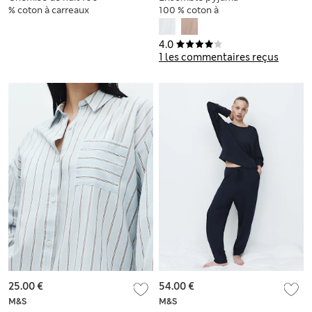
% coton à carreaux
100 % coton à
rayures et revers
4.0
1 les commentaires reçus
25.00 €
54.00 €
M&S
M&S