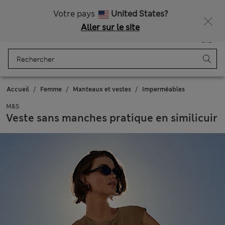
Tous droits payés
Ça vous dirait 15 % de réduction ? Profitez-en avec davantage de récompenses exclusives en vous inscrivant à Sparks
Votre pays
United States?
Aller sur le site
Menu
Se connecter
Enregistré
Panier
Accueil
Femme
Manteaux et vestes
Imperméables
M&S
Veste sans manches pratique en similicuir