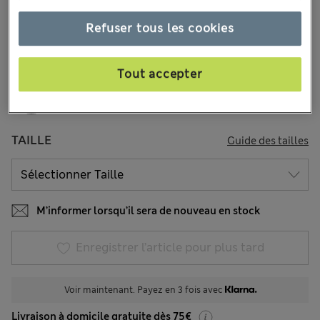
36 les commentaires reçus
Refuser tous les cookies
COULEUR:
Moka
Épuisé
Tout accepter
TAILLE
Guide des tailles
M’informer lorsqu’il sera de nouveau en stock
Enregistrer l’article pour plus tard
Voir maintenant. Payez en 3 fois avec
Livraison à domicile gratuite dès 75€