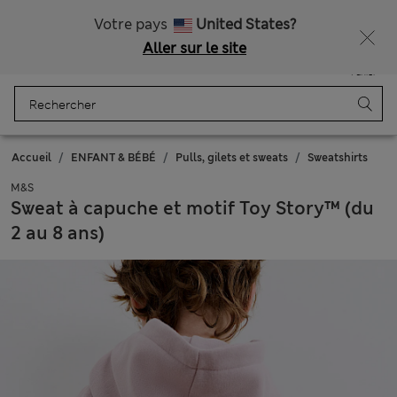
Tous droits payés
Ça vous dirait 15 % de réduction ? Profitez-en avec davantage de récompenses exclusives en vous inscrivant à Sparks
Votre pays
United States?
Aller sur le site
Menu
Se connecter
Enregistré
Panier
Accueil
ENFANT & BÉBÉ
Pulls, gilets et sweats
Sweatshirts
M&S
Sweat à capuche et motif Toy Story™ (du
2 au 8 ans)