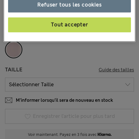
27.00 €
Tous les prix incluent les taxes et les frais de douanes
Refuser tous les cookies
3 les commentaires reçus
Tout accepter
COULEUR:
Guimauve
Épuisé
TAILLE
Guide des tailles
M’informer lorsqu’il sera de nouveau en stock
Enregistrer l’article pour plus tard
Voir maintenant. Payez en 3 fois avec