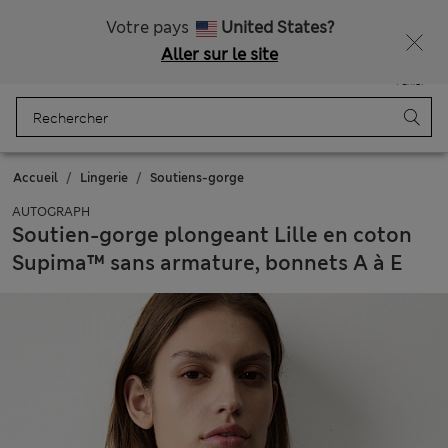
Tous droits payés
Ça vous dirait 15 % de réduction ? Profitez-en avec davantage de récompenses exclusives en vous inscrivant à Sparks
Votre pays
United States?
Aller sur le site
Menu
Se connecter
Enregistré
Panier
Accueil
Lingerie
Soutiens-gorge
AUTOGRAPH
Soutien-gorge plongeant Lille en coton
Supima™ sans armature, bonnets A à E