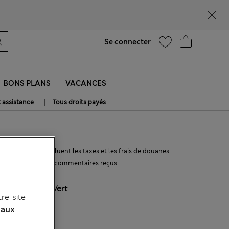
Ça vous dirait 15 % de réduction ? Profitez-en avec davantage de récompenses exclusives en vous inscrivant à Sparks
Aide
Se connecter
BONS PLANS
VACANCES
|
t assistance
Tous droits payés
12.00 €
Tous les prix incluent les taxes et les frais de douanes
1 les commentaires reçus
COULEUR:
Vert
re site
 aux