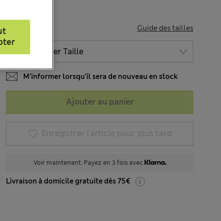
TAILLE
Guide des tailles
ut
pter
M’informer lorsqu’il sera de nouveau en stock
Ajouter au panier
Enregistrer l’article pour plus tard
Voir maintenant. Payez en 3 fois avec
Livraison à domicile gratuite dès 75€