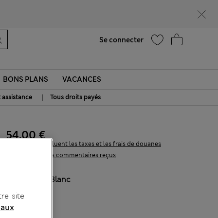
Aide
Se connecter
BONS PLANS
VACANCES
|
t assistance
Tous droits payés
54.00 €
Tous les prix incluent les taxes et les frais de douanes
38 les commentaires reçus
COULEUR:
Blanc
Épuisé
re site
 aux