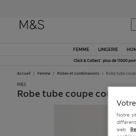
FEMME
LINGERIE
HO
Click & Collect : plus de 11000 poin
Accueil
Femme
Robes et combinaisons
Robe tube coupe 
M&S
Robe tube coupe courte à c
Votre
Notre si
différen
web.
Re