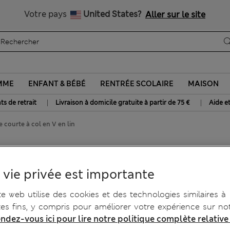
Tous droits payés
Votre pays
United States?
Aller sur le site
MME
ENFANT & BÉBÉ
RENTRÉE SCOLAIRE
MAISON
|
|
ts de retrait
Livraison à domicile gratuite à partir de 75 €
Aide e
courte à col en V en lin
ol en V en lin
 vie privée est importante
te web utilise des cookies et des technologies similaires à
tes fins, y compris pour améliorer votre expérience sur not
ndez-vous ici pour lire notre politique complète relative