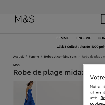
FEMME
LINGERIE
HO
Click & Collect : plus de 11000 poin
Accueil
Femme
Robes et combinaisons
Robe de plage mi
M&S
Robe de plage midaxi 100 
Votre
Notre si
différen
web.
Re
cookies.