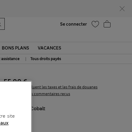
Ça vous dirait 15 % de réduction ? Profitez-en avec davantage de récompenses exclusives en vous inscrivant à Sparks
Aide
Se connecter
BONS PLANS
VACANCES
|
t assistance
Tous droits payés
55.00 €
Tous les prix incluent les taxes et les frais de douanes
32 les commentaires reçus
COULEUR:
Cobalt
re site
 aux