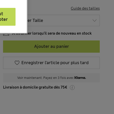
TAILLE
Guide des tailles
ut
pter
M’informer lorsqu’il sera de nouveau en stock
Ajouter au panier
Enregistrer l’article pour plus tard
Voir maintenant. Payez en 3 fois avec
Livraison à domicile gratuite dès 75€