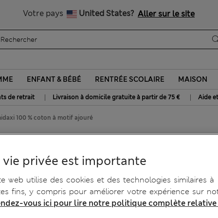
Tous droits payés
Votre pays
United States?
Aller sur le site
MME
ENFANT & BÉBÉ
RENTRÉE SCOLAIRE
MAISON
|
|
ts de retrait
Livraison à domicile gratuite à partir de 75 €
Aide e
daxi 100 % coton à motif ajouré
% coton à motif ajouré
 vie privée est importante
te web utilise des cookies et des technologies similaires à
tes fins, y compris pour améliorer votre expérience sur not
ndez-vous ici pour lire notre politique complète relative