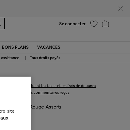
UR
Aide
Se connecter
BONS PLANS
VACANCES
|
t assistance
Tous droits payés
55.00 €
Tous les prix incluent les taxes et les frais de douanes
48 les commentaires reçus
COULEUR:
Rouge Assorti
re site
 aux