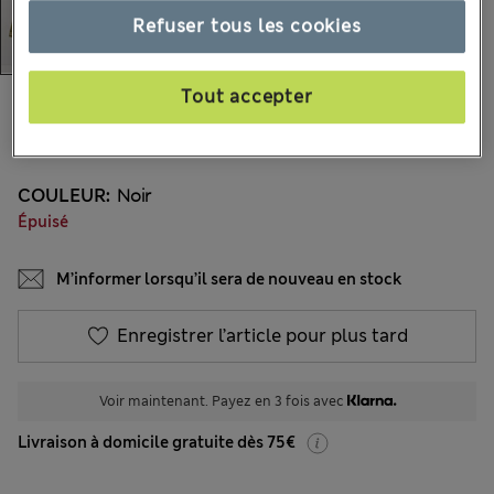
Refuser tous les cookies
Tout accepter
48.00 €
Tous les prix incluent les taxes et les frais de douanes
20 les commentaires reçus
COULEUR:
Noir
Épuisé
M’informer lorsqu’il sera de nouveau en stock
Enregistrer l’article pour plus tard
Voir maintenant. Payez en 3 fois avec
Livraison à domicile gratuite dès 75€