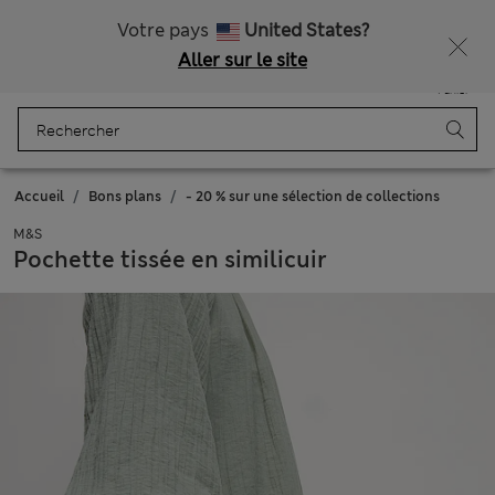
Tous droits payés
Ça vous dirait 15 % de réduction ? Profitez-en avec davantage de récompenses exclusives en vous inscrivant à Sparks
Votre pays
United States?
Aller sur le site
Menu
Se connecter
Enregistré
Panier
Accueil
Bons plans
- 20 % sur une sélection de collections
M&S
Pochette tissée en similicuir