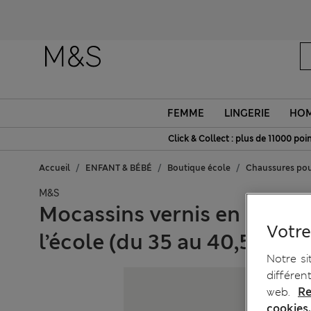
FEMME
LINGERIE
HO
Click & Collect : plus de 11000 poin
Accueil
ENFANT & BÉBÉ
Boutique école
Chaussures pou
M&S
Mocassins vernis en cuir p
Votre
l’école (du 35 au 40,5)
Notre si
différen
web.
Re
cookies.