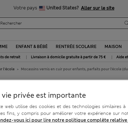
Tous droits payés
Votre pays
United States?
Aller sur le site
MME
ENFANT & BÉBÉ
RENTRÉE SCOLAIRE
MAISON
|
|
ts de retrait
Livraison à domicile gratuite à partir de 75 €
Aide e
r l'école
Mocassins vernis en cuir pour enfants, parfaits pour l’école (du
our enfants, parfaits pour
 vie privée est importante
te web utilise des cookies et des technologies similaires à
tes fins, y compris pour améliorer votre expérience sur not
ndez-vous ici pour lire notre politique complète relative