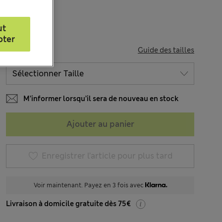
ut
pter
TAILLE
Guide des tailles
M’informer lorsqu’il sera de nouveau en stock
Ajouter au panier
Enregistrer l’article pour plus tard
Voir maintenant. Payez en 3 fois avec
Livraison à domicile gratuite dès 75€