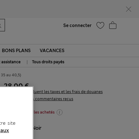
Aide
Se connecter
BONS PLANS
VACANCES
|
t assistance
Tous droits payés
 35 au 40,5)
28.00 €
Tous les prix incluent les taxes et les frais de douanes
16 les commentaires reçus
-20 % dès 2 articles achetés
re site
COULEUR:
Noir
 aux
Épuisé