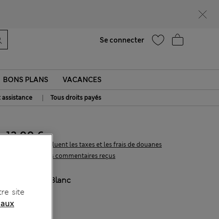
UR
Aide
Se connecter
BONS PLANS
VACANCES
|
t assistance
Tous droits payés
13.00 €
Tous les prix incluent les taxes et les frais de douanes
13 les commentaires reçus
COULEUR:
Blanc
re site
Épuisé
 aux