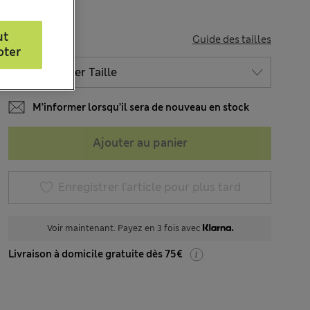
ut
TAILLE
Guide des tailles
pter
M’informer lorsqu’il sera de nouveau en stock
Ajouter au panier
Enregistrer l’article pour plus tard
Voir maintenant. Payez en 3 fois avec
Livraison à domicile gratuite dès 75€