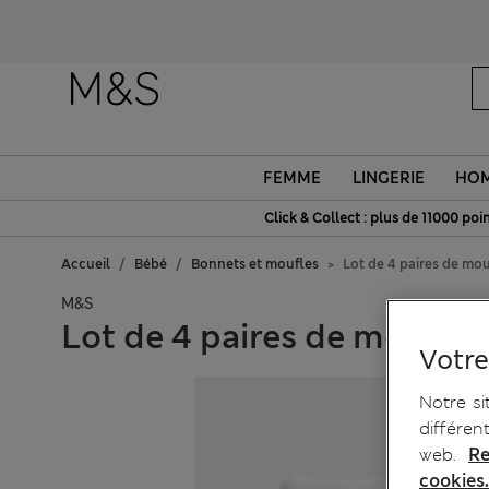
O
FEMME
LINGERIE
HO
Click & Collect : plus de 11000 poin
Accueil
Bébé
Bonnets et moufles
Lot de 4 paires de mou
M&S
Lot de 4 paires de moufles
Votre
Notre si
différen
web.
Re
cookies.