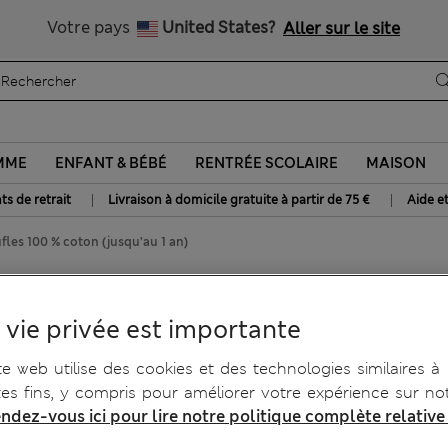
btenez 15 % de réduction, avec un cadeau en plus - DERNIER JO
Tous droits payés
Votre pays
United States?
Aller sur le site
MME
ENFANT & BÉBÉ
RENTRÉE SCOLAIRE
MAISON
|
|
ts de retrait
Livraison à domicile gratuite à partir de 75 €
Aide e
fles 100 % coton (jusqu’au 1 an)
 100 % coton (jusqu’au 1 an)
 vie privée est importante
te web utilise des cookies et des technologies similaires à
tes fins, y compris pour améliorer votre expérience sur not
ndez-vous ici pour lire notre politique complète relative