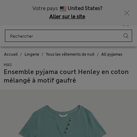
Tous droits payés
Ça vous dirait 15 % de réduction ? Profitez-en avec davantage de récompenses exclusives en vous inscrivant à Sparks
Votre pays
United States?
Aller sur le site
Menu
Se connecter
Enregistré
Panier
Accueil
Lingerie
Tous les vêtements de nuit
All pyjamas
M&S
Ensemble pyjama court Henley en coton
mélangé à motif gaufré