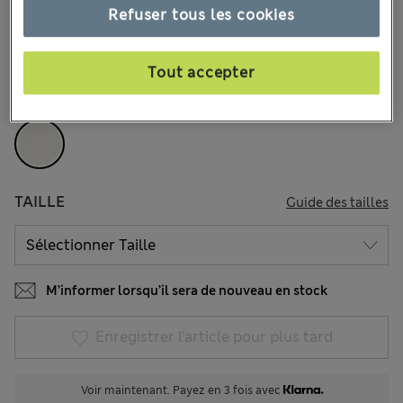
35.00 €
Tous les prix incluent les taxes et les frais de douanes
Refuser tous les cookies
11 les commentaires reçus
Tout accepter
COULEUR:
Ivoire
Épuisé
TAILLE
Guide des tailles
M’informer lorsqu’il sera de nouveau en stock
Enregistrer l’article pour plus tard
Voir maintenant. Payez en 3 fois avec