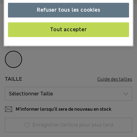
Refuser tous les cookies
45.00 €
Tous les prix incluent les taxes et les frais de douanes
12 les commentaires reçus
Tout accepter
COULEUR:
Blanc
Épuisé
TAILLE
Guide des tailles
M’informer lorsqu’il sera de nouveau en stock
Enregistrer l’article pour plus tard