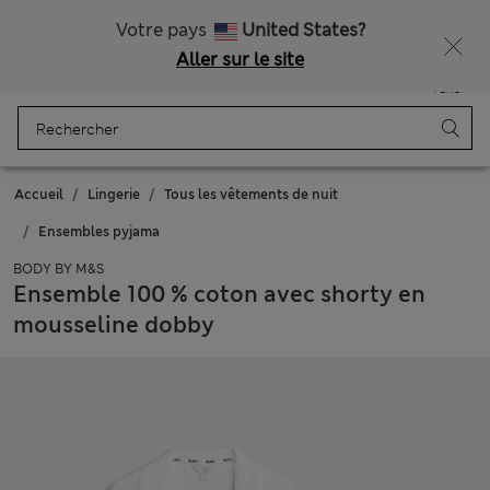
Tous droits payés
Ça vous dirait 15 % de réduction ? Profitez-en avec davantage de récompenses exclusives en vous inscrivant à Sparks
Votre pays
United States?
Aller sur le site
Menu
Se connecter
Enregistré
Panier
Accueil
Lingerie
Tous les vêtements de nuit
Ensembles pyjama
BODY BY M&S
Ensemble 100 % coton avec shorty en
mousseline dobby