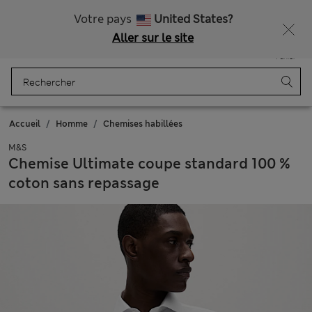
Tous droits payés
Obtenez 15 % de réduction, avec un cadeau en plus - DERNIER JOUR
Votre pays
United States?
Aller sur le site
Menu
Se connecter
Enregistré
Panier
Accueil
Homme
Chemises habillées
M&S
Chemise Ultimate coupe standard 100 %
coton sans repassage