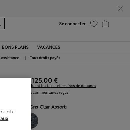
Ça vous dirait 15 % de réduction ? Profitez-en avec davantage de récompenses exclusives en vous inscrivant à Sparks
Aide
Se connecter
BONS PLANS
VACANCES
|
t assistance
Tous droits payés
115.00 €
-
125.00 €
Tous les prix incluent les taxes et les frais de douanes
21 les commentaires reçus
COULEUR:
Gris Clair Assorti
re site
 aux