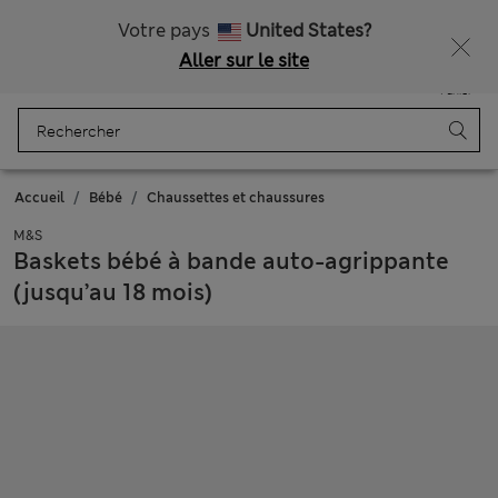
Tous droits payés
Obtenez 15 % de réduction, avec un cadeau en plus - DERNIER JOUR
Votre pays
United States?
Aller sur le site
Menu
Se connecter
Enregistré
Panier
Accueil
Bébé
Chaussettes et chaussures
M&S
Baskets bébé à bande auto-agrippante
(jusqu’au 18 mois)