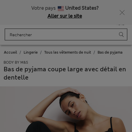
Tous droits payés
Ça vous dirait 15 % de réduction ? Profitez-en avec davantage de récompenses exclusives en vous inscrivant à Sparks
Votre pays
United States?
Aller sur le site
Menu
Se connecter
Enregistré
Panier
Accueil
Lingerie
Tous les vêtements de nuit
Bas de pyjama
BODY BY M&S
Bas de pyjama coupe large avec détail en
dentelle