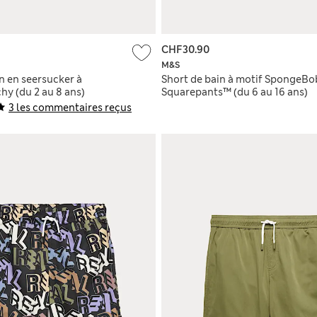
CHF30.90
M&S
n en seersucker à
Short de bain à motif SpongeBo
hy (du 2 au 8 ans)
Squarepants™ (du 6 au 16 ans)
3 les commentaires reçus