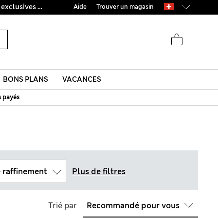
Ça vous dirait 15 % de réduction ? Profitez-en, avec davantage de récompenses exclusives en vous inscrivant à Sparks
Aide
Trouver un magasin
BONS PLANS
VACANCES
s payés
 raffinement
Plus de filtres
Trié par