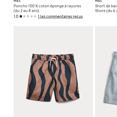
M&S
M&S
Poncho 100 % coton éponge à rayures
Short de bai
(du 2 au 8 ans)
Shore (du 6 
1.0
1 les commentaires reçus