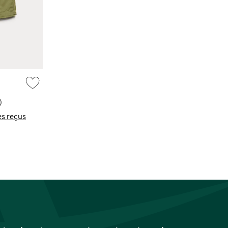
)
s reçus