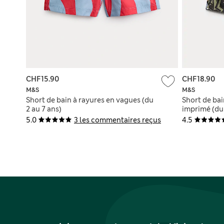
CHF15.90
CHF18.90
M&S
M&S
Short de bain à rayures en vagues (du
Short de bai
2 au 7 ans)
imprimé (du 
5.0
3 les commentaires reçus
4.5