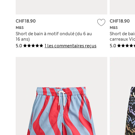
CHF18.90
CHF18.90
M&S
M&S
Short de bain à motif ondulé (du 6 au
Short de bai
16 ans)
carreaux Vic
5.0
1 les commentaires reçus
5.0