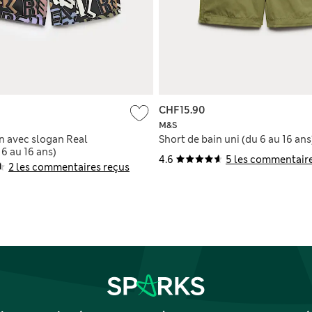
CHF15.90
M&S
n avec slogan Real
Short de bain uni (du 6 au 16 ans
6 au 16 ans)
4.6
5 les commentaire
2 les commentaires reçus