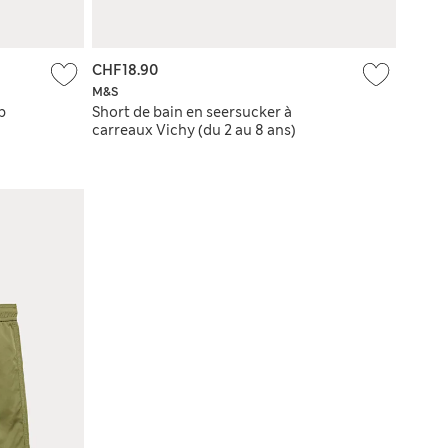
CHF18.90
M&S
b
Short de bain en seersucker à
carreaux Vichy (du 2 au 8 ans)