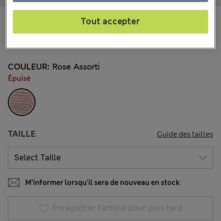
CHF30.90
Tout accepter
Tous les prix incluent les taxes et les frais de douanes
3 les commentaires reçus
COULEUR:
Rose Assorti
Épuisé
TAILLE
Guide des tailles
M’informer lorsqu’il sera de nouveau en stock
Enregistrer l’article pour plus tard