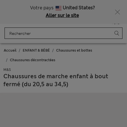
Tous droits payés
Votre pays
United States?
Aller sur le site
Menu
Se connecter
Enregistré
Panier
Accueil
ENFANT & BÉBÉ
Chaussures et bottes
Chaussures décontractées
M&S
Chaussures de marche enfant à bout
fermé (du 20,5 au 34,5)