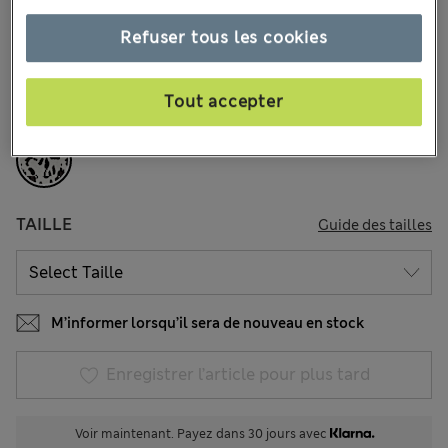
€27,00
Tous les prix incluent les taxes et les frais de douanes
234 les commentaires reçus
Refuser tous les cookies
COULEUR:
Gris
Tout accepter
Épuisé
TAILLE
Guide des tailles
M’informer lorsqu’il sera de nouveau en stock
Enregistrer l’article pour plus tard
Voir maintenant. Payez dans 30 jours avec