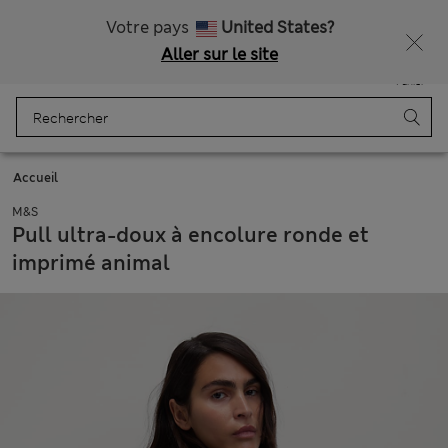
Livraison gratuite dès 75€
Votre pays
United States?
Aller sur le site
Menu
Se connecter
Enregistré
Panier
Accueil
M&S
Pull ultra-doux à encolure ronde et
imprimé animal