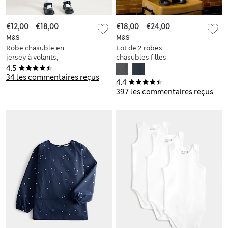
€12,00
-
€18,00
€18,00
-
€24,00
M&S
M&S
Robe chasuble en
Lot de 2 robes
jersey à volants,
chasubles filles
idéale pour l’école
plissées, idéales
4.5
(du 2 au 12 ans)
pour l’école (du 2 au
34 les commentaires reçus
4.4
12 ans)
397 les commentaires reçus