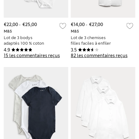
€22,00
-
€25,00
€14,00
-
€27,00
M&S
M&S
Lot de 3 bodys
Lot de 3 chemises
adaptés 100 % coton
filles faciles à enfiler
(du 3 au 16 ans)
et à repasser,
4.9
3.5
idéales pour l’école
15 les commentaires reçus
82 les commentaires reçus
(du 3 au 18 ans)