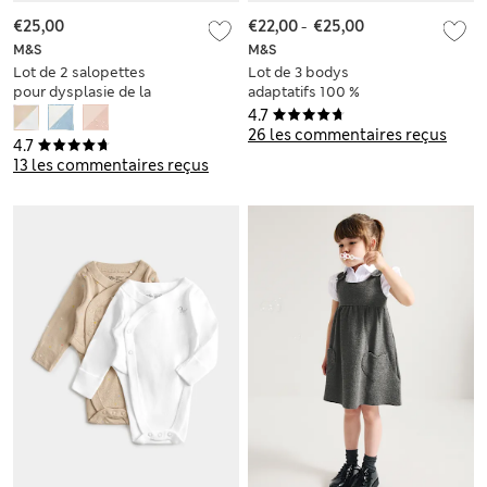
€25,00
€22,00
-
€25,00
M&S
M&S
Lot de 2 salopettes
Lot de 3 bodys
pour dysplasie de la
adaptatifs 100 %
hanche en coton
coton (du 3 au 16
4.7
(3,2kg-1 an)
ans)
26 les commentaires reçus
4.7
13 les commentaires reçus