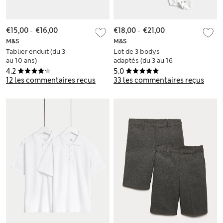
€15,00
-
€16,00
€18,00
-
€21,00
M&S
M&S
Tablier enduit (du 3
Lot de 3 bodys
au 10 ans)
adaptés (du 3 au 16
ans)
4.2
5.0
12 les commentaires reçus
33 les commentaires reçus