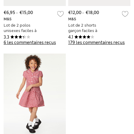
€6,95
-
€15,00
€12,00
-
€18,00
M&S
M&S
Lot de 2 polos
Lot de 2 shorts
unisexes faciles à
garçon faciles à
porter, parfaits pour
porter, parfaits pour
3.3
4.1
l’école (du 2 au 18
l’école (du 3 au 15
6 les commentaires reçus
179 les commentaires reçus
ans)
ans)