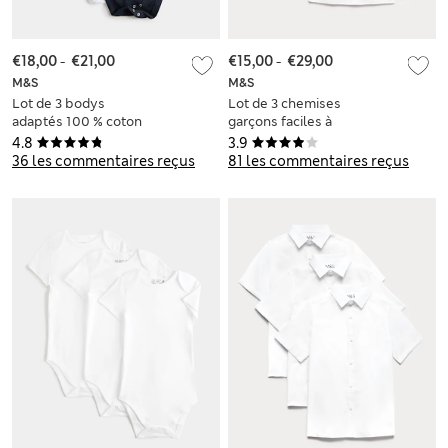
€18,00
-
€21,00
€15,00
-
€29,00
M&S
M&S
Lot de 3 bodys
Lot de 3 chemises
adaptés 100 % coton
garçons faciles à
(du 3 au16 ans)
porter et à repasser
4.8
3.9
parfaites pour
36 les commentaires reçus
81 les commentaires reçus
l’école (du 3 au 18
ans)