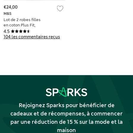
€24,00
M&S
Lot de 2 robes filles
en coton Plus Fit,
idéales pour l’école
4.5
(du 4 au 14 ans)
104 les commentaires reçus
Rejoignez Sparks pour bénéficier de
cadeaux et de récompenses, à commencer
par une réduction de 15 % sur la mode et la
maison