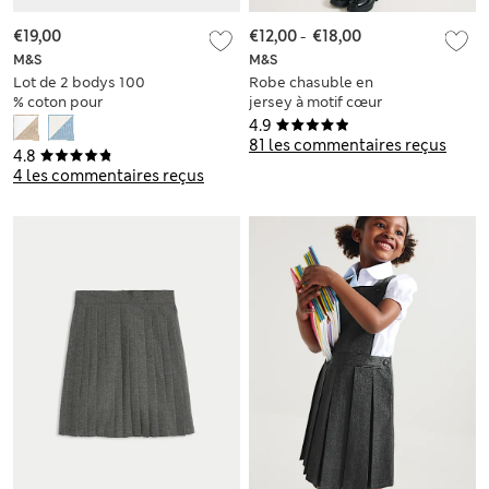
€19,00
€12,00
-
€18,00
M&S
M&S
Lot de 2 bodys 100
Robe chasuble en
% coton pour
jersey à motif cœur
dysplasie de la
avec poche, idéale
4.9
hanche (3,2 kg-1 an)
pour l’école (du 2 au
81 les commentaires reçus
4.8
12 ans)
4 les commentaires reçus