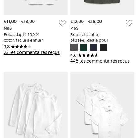
€11,00
-
€18,00
€12,00
-
€18,00
M&S
M&S
Polo adapté 100 %
Robe chasuble
coton facile à enfiler
plissée, idéale pour
doté de la
l’école (du 2 au 12
3.8
technologie
ans)
23 les commentaires reçus
4.6
StayNew™ (du 3 au
445 les commentaires reçus
18 ans)