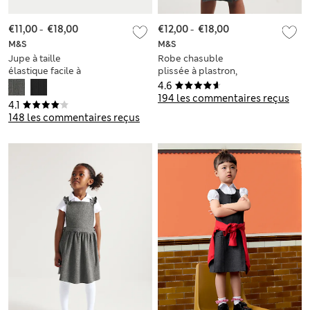
€11,00
-
€18,00
€12,00
-
€18,00
M&S
M&S
Jupe à taille
Robe chasuble
élastique facile à
plissée à plastron,
enfiler, idéale pour
idéale pour l’école
4.6
l’école (du 2 au 16
(du 2 au 12 ans)
194 les commentaires reçus
4.1
ans)
148 les commentaires reçus