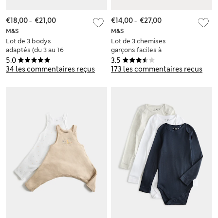
€18,00
-
€21,00
€14,00
-
€27,00
M&S
M&S
Lot de 3 bodys
Lot de 3 chemises
adaptés (du 3 au 16
garçons faciles à
ans)
porter et à repasser
5.0
3.5
parfaites pour
34 les commentaires reçus
173 les commentaires reçus
l’école (du 3 au 18
ans)