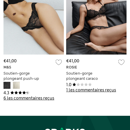
€41,00
€41,00
M&S
ROSIE
Soutien-gorge
Soutien-gorge
plongeant push-up
plongeant caraco
Double Boost à
Liana à armatures et
1.0
dentelle, bonnets A
dentelle, bonnets A
1 les commentaires reçus
4.3
à D
à E
6 les commentaires reçus