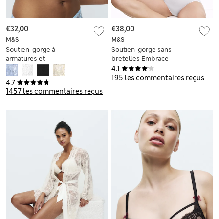
€32,00
€38,00
M&S
M&S
Soutien-gorge à
Soutien-gorge sans
armatures et
bretelles Embrace
broderies Embrace,
multiposition à
4.1
bonnets emboîtants
armatures et
195 les commentaires reçus
4.7
A à E
broderie, bonnets F
1457 les commentaires reçus
à H