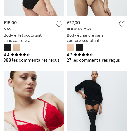
€18,00
€37,00
M&S
BODY BY M&S
Body effet sculptant
Body échancré sans
sans couture à
couture sculptant
maintien léger
4.4
4.3
388 les commentaires reçus
27 les commentaires reçus