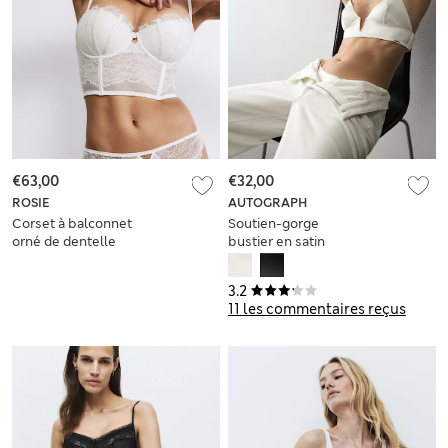
€63,00
€32,00
ROSIE
AUTOGRAPH
Corset à balconnet
Soutien-gorge
orné de dentelle
bustier en satin
Forget Me Not
Black Label
(bonnets A à DD)
3.2
11 les commentaires reçus