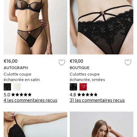
€16,00
€19,00
AUTOGRAPH
BOUTIQUE
Culotte coupe
Culottes coupe
échancrée en satin
échancrée, ornées
et filet
de dentelle Vera
5.0
4.8
4 les commentaires reçus
31 les commentaires reçus