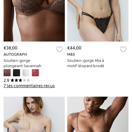
€38,00
€44,00
AUTOGRAPH
M&S
Soutien-gorge
Soutien-gorge Mia à
plongeant Savannah
motif léopard brodé
en dentelle à
et quart-bonnets A
armatures, bonnets
à E
2.9
A à E
7 les commentaires reçus