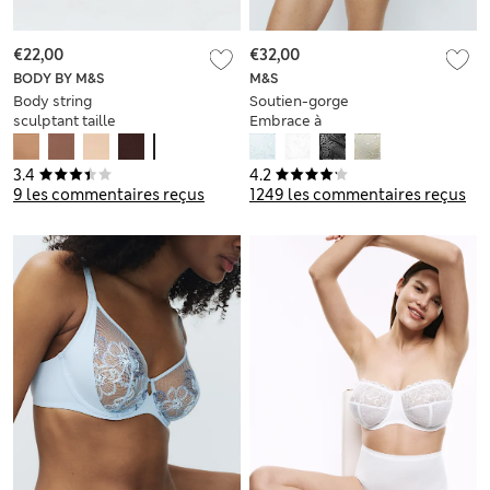
€22,00
€32,00
BODY BY M&S
M&S
Body string
Soutien-gorge
sculptant taille
Embrace à
haute sans couture
armatures et
maintien optimal,
3.4
4.2
bonnets F\n à J
9 les commentaires reçus
1249 les commentaires reçus