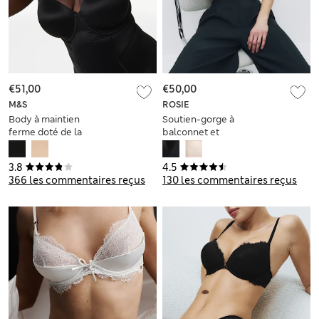
€51,00
€50,00
M&S
ROSIE
Body à maintien
Soutien-gorge à
ferme doté de la
balconnet et
technologie Body
armatures en soie et
Define™, bonnets A
dentelle
3.8
4.5
à E
366 les commentaires reçus
130 les commentaires reçus