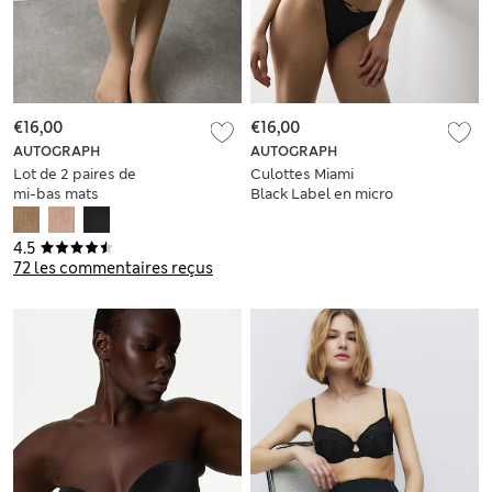
€16,00
€16,00
AUTOGRAPH
AUTOGRAPH
Lot de 2 paires de
Culottes Miami
mi-bas mats
Black Label en micro
indémaillables 10
et filet
deniers
4.5
72 les commentaires reçus