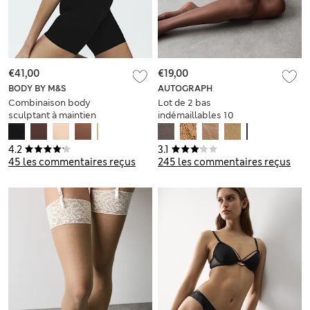
€41,00
€19,00
BODY BY M&S
AUTOGRAPH
Combinaison body
Lot de 2 bas
sculptant à maintien
indémaillables 10
ferme sans couture
deniers, autofixants
et mats
4.2
3.1
45 les commentaires reçus
245 les commentaires reçus