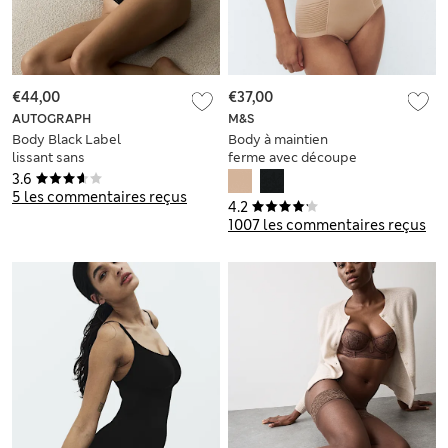
€44,00
€37,00
AUTOGRAPH
M&S
Body Black Label
Body à maintien
lissant sans
ferme avec découpe
armature
pour soutien-gorge,
3.6
doté de la
5 les commentaires reçus
4.2
technologie Body
1007 les commentaires reçus
Define™