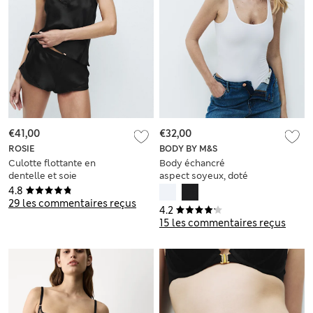
€41,00
€32,00
ROSIE
BODY BY M&S
Culotte flottante en
Body échancré
dentelle et soie
aspect soyeux, doté
de la technologie
4.8
Body Soft™
29 les commentaires reçus
4.2
15 les commentaires reçus