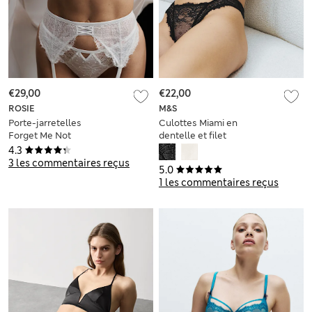
€29,00
€22,00
ROSIE
M&S
Porte-jarretelles
Culottes Miami en
Forget Me Not
dentelle et filet
4.3
3 les commentaires reçus
5.0
1 les commentaires reçus