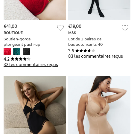
€41,00
€19,00
BOUTIQUE
M&S
Soutien-gorge
Lot de 2 paires de
plongeant push-up
bas autofixants 40
à armatures en
deniers mats, dotés
3.6
dentelle Vera
de la technologie
83 les commentaires reçus
4.2
(bonnets A à E)
Body Sensor™
32 les commentaires reçus