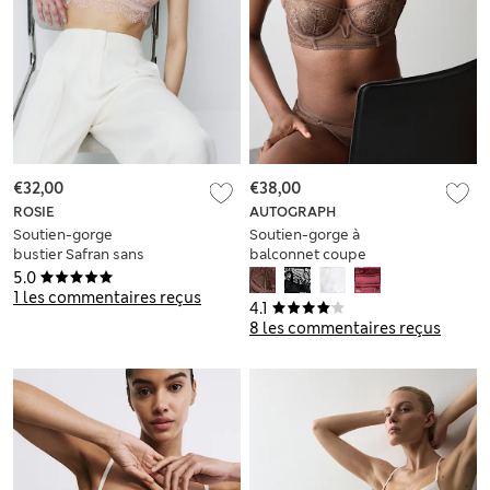
€32,00
€38,00
ROSIE
AUTOGRAPH
Soutien-gorge
Soutien-gorge à
bustier Safran sans
balconnet coupe
armature avec
longue Savannah à
5.0
dentelle, bonnets A
armatures et
1 les commentaires reçus
4.1
à E
dentelle, bonnets A
8 les commentaires reçus
à E