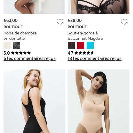
€63,00
€38,00
BOUTIQUE
BOUTIQUE
Robe de chambre
Soutien-gorge à
en dentelle
balconnet Magda à
armatures et
broderie, bonnets A
5.0
4.7
à E
6 les commentaires reçus
18 les commentaires reçus