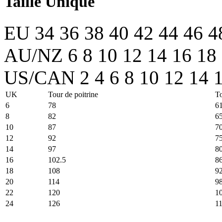
Taille Unique
EU
34
36
38
40
42
44
46
4
AU/NZ
6
8
10
12
14
16
18
US/CAN
2
4
6
8
10
12
14
UK
Tour de poitrine
To
6
78
6
8
82
6
10
87
7
12
92
7
14
97
80
16
102.5
8
18
108
9
20
114
9
22
120
1
24
126
1