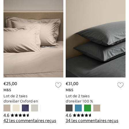
€25,00
€31,00
M&S
M&S
Lot de 2 taies
Lot de 2 taies
d'oreiller Oxford en
d’oreiller 100 %
coton égyptien
coton, dotées de la
impeccable avec
technologie Body
4.6
4.6
une densité de
Sensor™
42 les commentaires reçus
34 les commentaires reçus
tissage de 230 fils