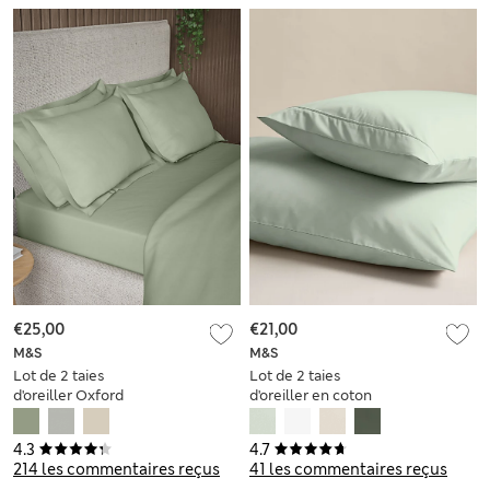
€25,00
€21,00
M&S
M&S
Lot de 2 taies
Lot de 2 taies
d'oreiller Oxford
d'oreiller en coton
avec une densité de
égyptien
tissage 300 fils
impeccable avec
4.3
4.7
une densité de
214 les commentaires reçus
41 les commentaires reçus
tissage de 230 fils