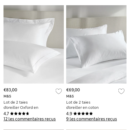
€83,00
€69,00
M&S
M&S
Lot de 2 taies
Lot de 2 taies
d'oreiller Oxford en
d'oreiller en coton
coton égyptien avec
égyptien avec
4.7
4.9
une densité de
densité de tissage
12 les commentaires reçus
9 les commentaires reçus
tissage de 1 000 fils
de 1 000 fils