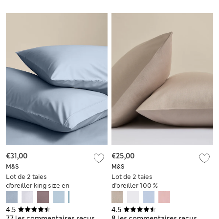
€31,00
€25,00
M&S
M&S
Lot de 2 taies
Lot de 2 taies
d'oreiller king size en
d’oreiller 100 %
coton égyptien avec
coton Rest & Renew
densité de tissage
4.5
4.5
de 230 fils
77 les commentaires reçus
8 les commentaires reçus