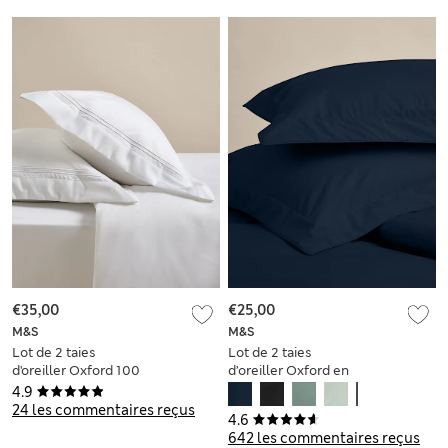
€35,00
€25,00
M&S
M&S
Lot de 2 taies
Lot de 2 taies
d'oreiller Oxford 100
d’oreiller Oxford en
% coton avec une
coton égyptien
4.9
densité de tissage
24 les commentaires reçus
4.6
de 600 fils
642 les commentaires reçus