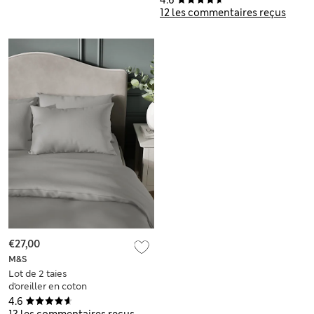
4.6
12 les commentaires reçus
€27,00
M&S
Lot de 2 taies
d'oreiller en coton
satiné égyptien avec
4.6
densité de tissage
13 les commentaires reçus