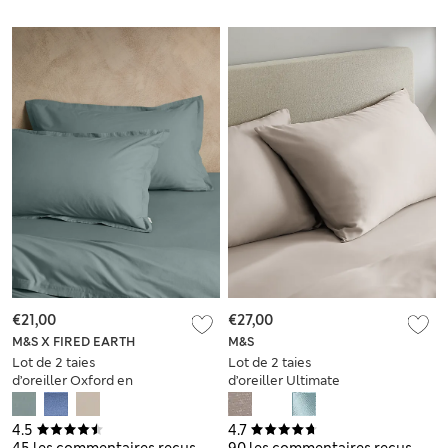
€21,00
€27,00
M&S X FIRED EARTH
M&S
Lot de 2 taies
Lot de 2 taies
d’oreiller Oxford en
d’oreiller Ultimate
coton délavé
douces & soyeuses
4.5
4.7
45 les commentaires reçus
90 les commentaires reçus