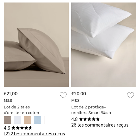
€21,00
€20,00
M&S
M&S
Lot de 2 taies
Lot de 2 protège-
d’oreiller en coton
oreillers Smart Wash
égyptien
& Dry
4.8
26 les commentaires reçus
4.6
1222 les commentaires reçus