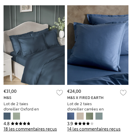
€31,00
€24,00
M&S
M&S X FIRED EARTH
Lot de 2 taies
Lot de 2 taies
d'oreiller Oxford en
d’oreiller carrées en
coton satiné
coton aspect délavé
égyptien avec
4.8
3.9
densité de tissage
18 les commentaires reçus
14 les commentaires reçus
de 400 fils