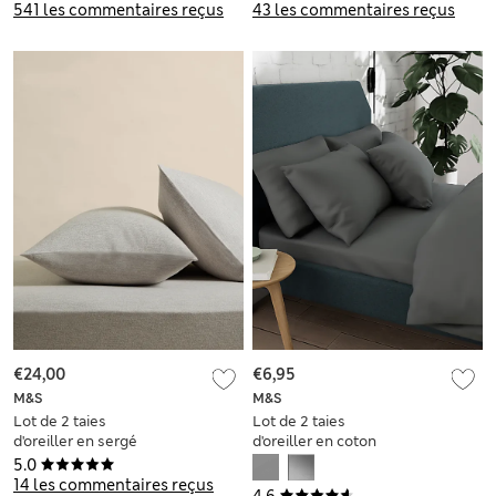
541 les commentaires reçus
43 les commentaires reçus
€24,00
€6,95
M&S
M&S
Lot de 2 taies
Lot de 2 taies
d'oreiller en sergé
d'oreiller en coton
de coton brossé
5.0
14 les commentaires reçus