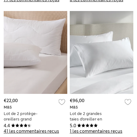
€22,00
€96,00
M&S
M&S
Lot de 2 protège-
Lot de 2 grandes
oreillers grand
taies d'oreiller en
format, faciles à
coton égyptien avec
4.4
5.0
laver
densité de tissage
41 les commentaires reçus
1 les commentaires reçus
de 1 000 fils