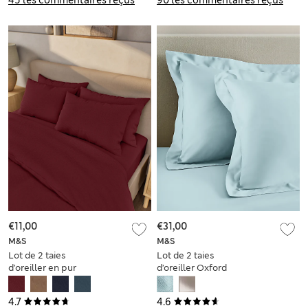
€11,00
€31,00
M&S
M&S
Lot de 2 taies
Lot de 2 taies
d’oreiller en pur
d’oreiller Oxford
coton peigné
Ultimate soyeuses &
douces
4.7
4.6