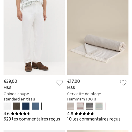
€39,00
€17,00
M&S
M&S
Chinos coupe
Serviette de plage
standard en tissu
Hammam 100 %
extensible
coton
4.6
4.8
629 les commentaires reçus
10 les commentaires reçus