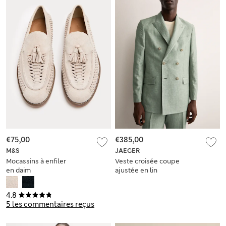
€75,00
€385,00
M&S
JAEGER
Mocassins à enfiler
Veste croisée coupe
en daim
ajustée en lin
mélangé laine
4.8
5 les commentaires reçus