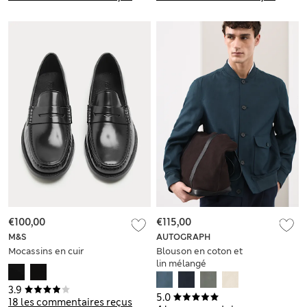
€100,00
€115,00
M&S
AUTOGRAPH
Mocassins en cuir
Blouson en coton et
lin mélangé
3.9
5.0
18 les commentaires reçus