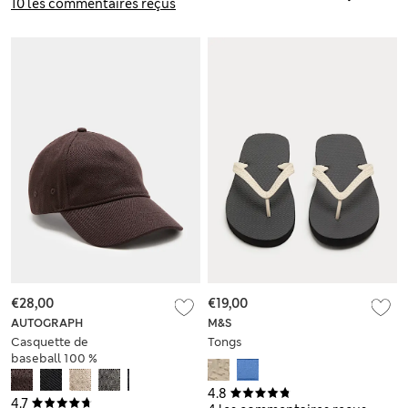
10 les commentaires reçus
€28,00
€19,00
AUTOGRAPH
M&S
Casquette de
Tongs
baseball 100 %
coton
4.8
4.7