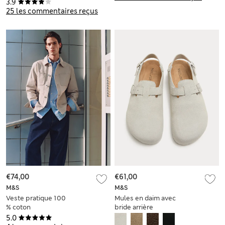
3.9
25 les commentaires reçus
€74,00
€61,00
M&S
M&S
Veste pratique 100
Mules en daim avec
% coton
bride arrière
5.0