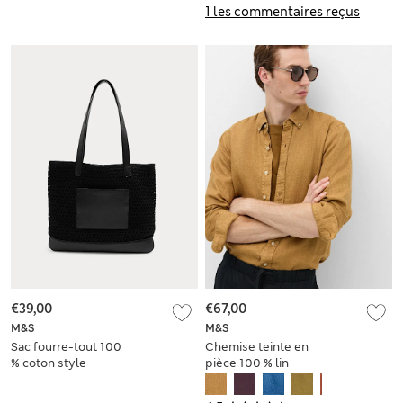
1 les commentaires reçus
€39,00
€67,00
M&S
M&S
Sac fourre-tout 100
Chemise teinte en
% coton style
pièce 100 % lin
crochet