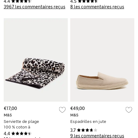
4.4
4.5
3967 les commentaires reçus
8 les commentaires reçus
€17,00
€49,00
M&S
M&S
Serviette de plage
Espadrilles en jute
100 % coton à
3.7
imprimé léopard
4.4
9 les commentaires reçus