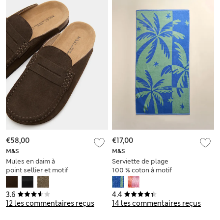
€58,00
€17,00
M&S
M&S
Mules en daim à
Serviette de plage
point sellier et motif
100 % coton à motif
liège
palmier
3.6
4.4
12 les commentaires reçus
14 les commentaires reçus