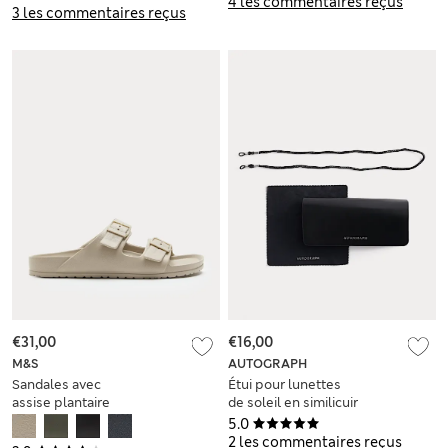
4 les commentaires reçus
3 les commentaires reçus
€31,00
€16,00
M&S
AUTOGRAPH
Sandales avec
Étui pour lunettes
assise plantaire
de soleil en similicuir
moulée et deux
5.0
brides
2 les commentaires reçus