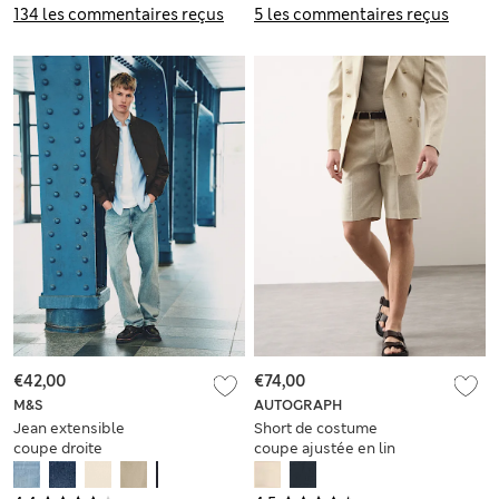
134 les commentaires reçus
5 les commentaires reçus
€42,00
€74,00
M&S
AUTOGRAPH
Jean extensible
Short de costume
coupe droite
coupe ajustée en lin
mélangé de
performance italien