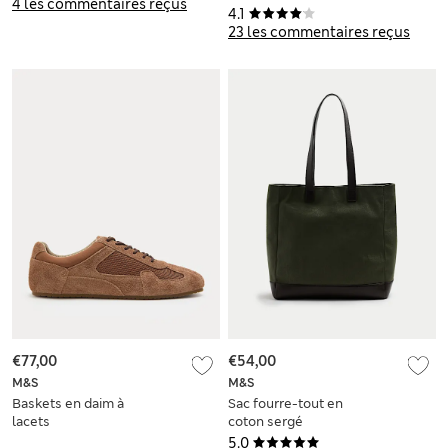
4 les commentaires reçus
4.1
23 les commentaires reçus
€77,00
€54,00
M&S
M&S
Baskets en daim à
Sac fourre-tout en
lacets
coton sergé
5.0