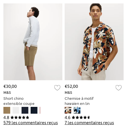
€30,00
€52,00
M&S
M&S
Short chino
Chemise à motif
extensible coupe
hawaïen en lin
standard
4.8
4.6
579 les commentaires reçus
7 les commentaires reçus