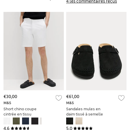
4 les commentaires reçus
€30,00
€61,00
M&S
M&S
Short chino coupe
Sandales mules en
cintrée en tissu
daim tissé à semelle
extensible
liège
4.6
5.0