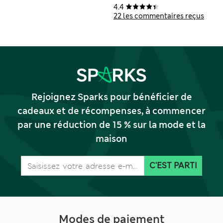
cintrée en tissu
4.4
extensible
22 les commentaires reçus
Rejoignez Sparks pour bénéficier de
cadeaux et de récompenses, à commencer
par une réduction de 15 % sur la mode et la
maison
C'EST PARTI
Modes de paiement