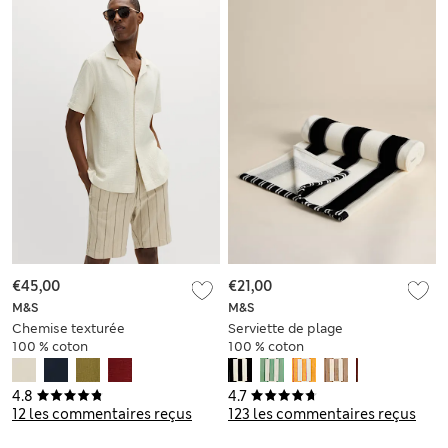
€45,00
€21,00
M&S
M&S
Chemise texturée
Serviette de plage
100 % coton
100 % coton
résistante au sable
4.8
4.7
12 les commentaires reçus
123 les commentaires reçus