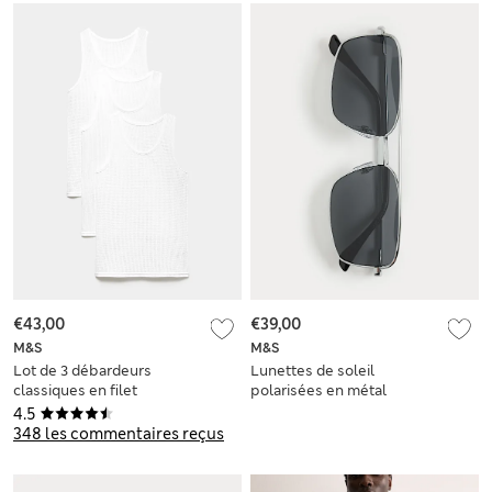
€43,00
€39,00
M&S
M&S
Lot de 3 débardeurs
Lunettes de soleil
classiques en filet
polarisées en métal
100 % coton
4.5
348 les commentaires reçus