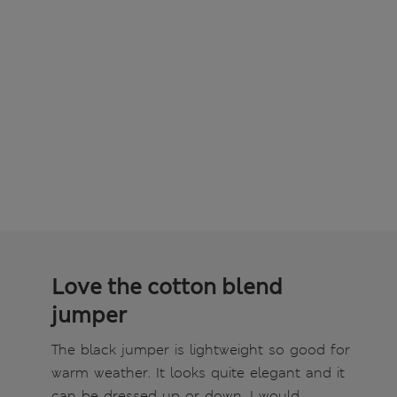
Love the cotton blend
jumper
The black jumper is lightweight so good for
warm weather. It looks quite elegant and it
can be dressed up or down. I would