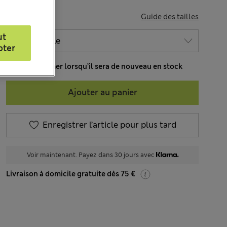
TAILLE
Guide des tailles
ut
pter
M’informer lorsqu’il sera de nouveau en stock
Ajouter au panier
Enregistrer l’article pour plus tard
Voir maintenant. Payez dans 30 jours avec
Livraison à domicile gratuite dès 75 €