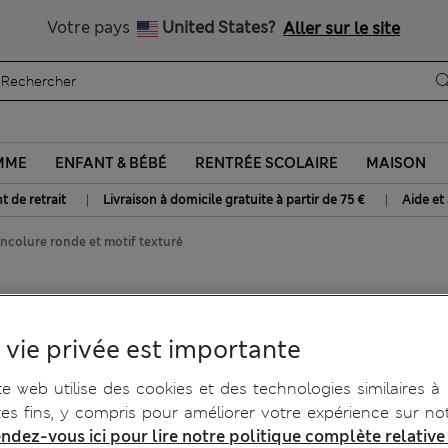
Livraison gratuite dès 75€
Votre pays
United States?
Aller sur le site
MME
ENFANT & BÉBÉ
RENTRÉE SCOLAIRE
MAISON
|
|
t de retrait
Livraison à domicile gratuite à partir de 75 €
Aide et
ncolure ronde et motif texturé
ncolure ronde et motif
 vie privée est importante
te web utilise des cookies et des technologies similaires à
tes fins, y compris pour améliorer votre expérience sur not
ndez-vous ici pour lire notre politique complète relative