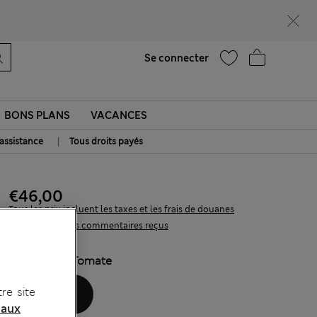
Aide
Se connecter
BONS PLANS
VACANCES
|
 assistance
Tous droits payés
€46,00
Tous les prix incluent les taxes et les frais de douanes
82 les commentaires reçus
COULEUR:
Tomate
re site
 aux