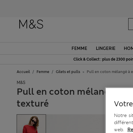
FEMME
LINGERIE
HO
Click & Collect : plus de 2300 poin
Accueil
Femme
Gilets et pulls
Pull en coton mélangé à e
M&S
Pull en coton mélangé à e
texturé
Votre
Notre si
différen
web.
Re