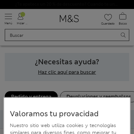
¿Te apetece un 20 % de descuento? Cuando te unas a Sparks, conseguirás eso y otras recompensas exclusivas
Menú
Iniciar sesión
Bolso
Guardado
¿Necesitas ayuda?
Haz clic aquí para buscar
Pedido y entrega
Devoluciones y reembolsos
Valoramos tu provacidad
Mi envío
Nuestro sitio web utiliza cookies y tecnologías
similares para diversos fines, como mejorar tu