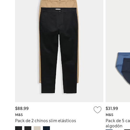
$88.99
$31.99
M&S
M&S
Pack de 2 chinos slim elásticos
Pack de 5 ca
algodón