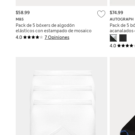
$58.99
$74.99
M&S
AUTOGRAPH
Pack de 5 bóxers de algodón
Pack de 5 bó
elásticos con estampado de mosaico
acanalados 
4.0
7 Opiniones
4.0