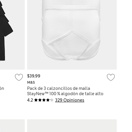
$39.99
M&S
ón
Pack de 3 calzoncillos de malla
StayNew™ 100 % algodón de talle alto
4.2
329 Opiniones