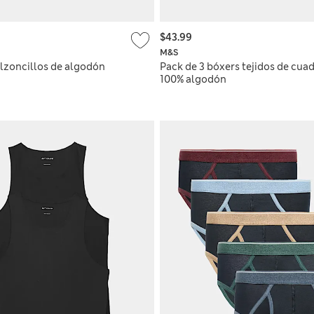
$43.99
M&S
alzoncillos de algodón
Pack de 3 bóxers tejidos de cua
100% algodón