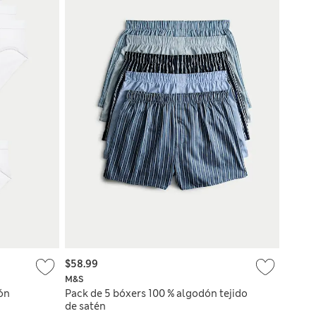
$58.99
M&S
ón
Pack de 5 bóxers 100 % algodón tejido
de satén