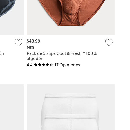
$48.99
M&S
ón
Pack de 5 slips Cool & Fresh™ 100 %
algodón
4.4
17 Opiniones