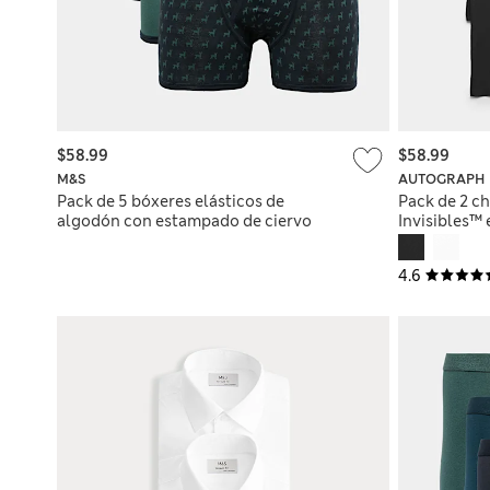
$58.99
$58.99
M&S
AUTOGRAPH
Pack de 5 bóxeres elásticos de
Pack de 2 c
algodón con estampado de ciervo
Invisibles™ 
4.6