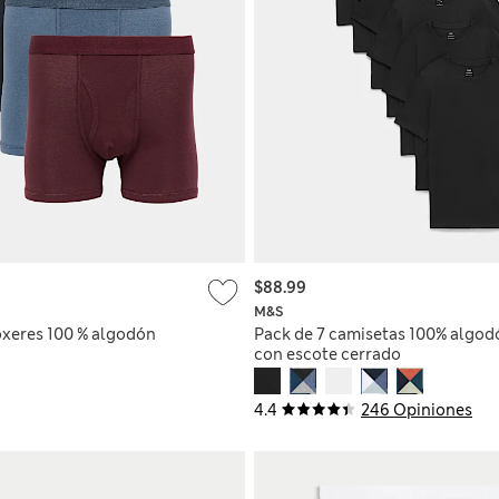
$88.99
M&S
óxeres 100 % algodón
Pack de 7 camisetas 100% algod
con escote cerrado
4.4
246 Opiniones