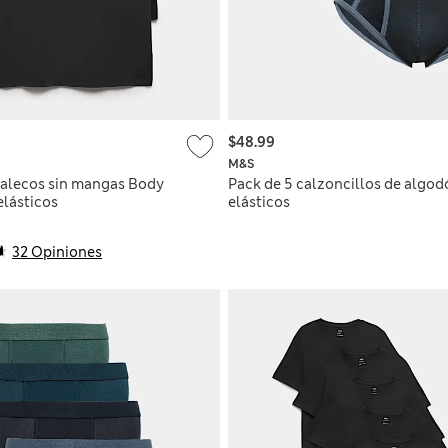
$48.99
M&S
halecos sin mangas Body
Pack de 5 calzoncillos de algod
elásticos
elásticos
32 Opiniones