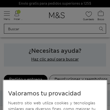
Envío gratis para pedidos superiores a 125$
Menú
Iniciar sesión
Bolso
Guardado
¿Necesitas ayuda?
Haz clic aquí para buscar
Pedido y entrega
Devoluciones y reembolsos
Valoramos tu provacidad
Mi envío
Nuestro sitio web utiliza cookies y tecnologías
similares para diversos fines, como mejorar tu