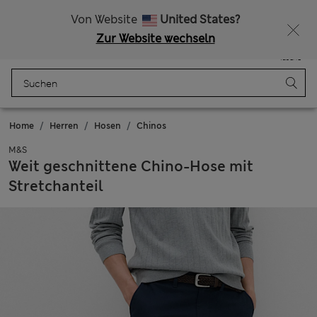
Kostenlose Lieferung ab einem Bestellwert von mindestens 75€
Von Website
United States?
Zur Website wechseln
Menü
Anmelden
Gespeichert
Tasche
Home
Herren
Hosen
Chinos
M&S
Weit geschnittene Chino-Hose mit
Stretchanteil