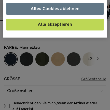
Alles Cookies ablehnen
Alle akzeptieren
€41,00
Alle Preise enthalten Steuern und Abgaben
150 Bewertungen
FARBE:
Marineblau
+2
GRÖSSE
Größentabelle
Benachrichtigen Sie mich, wenn der Artikel wieder
auf Lager ist