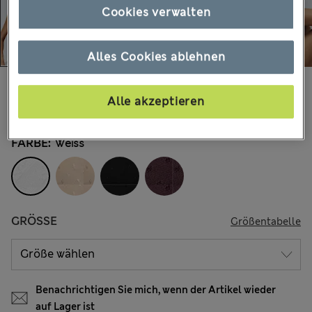
Cookies verwalten
Alles Cookies ablehnen
€30,00
Alle Preise enthalten Steuern und Abgaben
Alle akzeptieren
593 Bewertungen
FARBE:
Weiss
GRÖSSE
Größentabelle
Benachrichtigen Sie mich, wenn der Artikel wieder
auf Lager ist