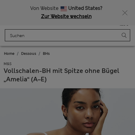
Alle Zölle bezahlt
Lust auf 15 % Rabatt? Greifen Sie zu – und dazu weitere exklusive Prämien, wenn Sie Mitglied bei Sparks werden
Von Website
United States?
Zur Website wechseln
Menü
Anmelden
Gespeichert
Tasche
Home
Dessous
BHs
M&S
Vollschalen-BH mit Spitze ohne Bügel
„Amelia“ (A–E)