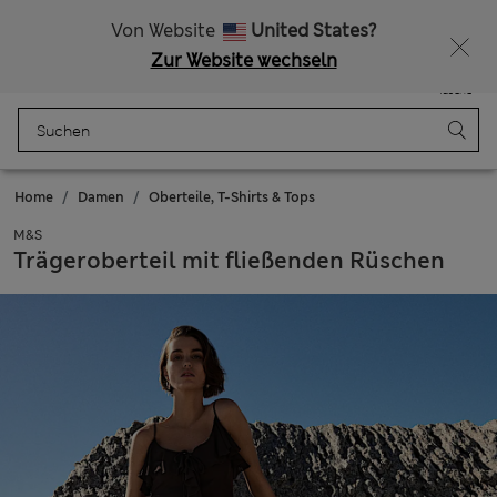
Alle Zölle bezahlt
Lust auf 15 % Rabatt? Greifen Sie zu – und dazu weitere exklusive Prämien, wenn Sie Mitglied bei Sparks werden
Von Website
United States?
Zur Website wechseln
Menü
Anmelden
Gespeichert
Tasche
Home
Damen
Oberteile, T-Shirts & Tops
M&S
Trägeroberteil mit fließenden Rüschen