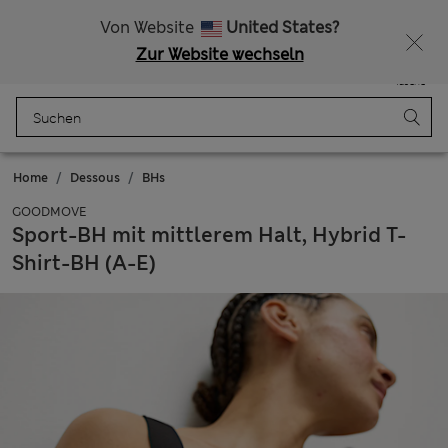
Alle Zölle bezahlt
Lust auf 15 % Rabatt? Greifen Sie zu – und dazu weitere exklusive Prämien, wenn Sie Mitglied bei Sparks werden
Von Website
United States?
Zur Website wechseln
Menü
Anmelden
Gespeichert
Tasche
Home
Dessous
BHs
GOODMOVE
Sport-BH mit mittlerem Halt, Hybrid T-
Shirt-BH (A-E)