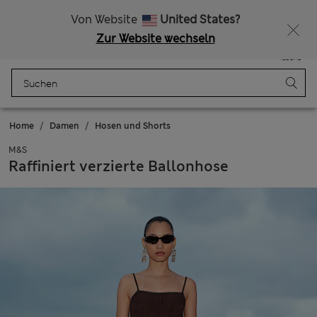
Alle Zölle bezahlt
Lust auf 15 % Rabatt? Greifen Sie zu – und dazu weitere exklusive Prämien, wenn Sie Mitglied bei Sparks werden
Von Website
United States?
Zur Website wechseln
Menü
Anmelden
Gespeichert
Tasche
Home
Damen
Hosen und Shorts
M&S
Raffiniert verzierte Ballonhose